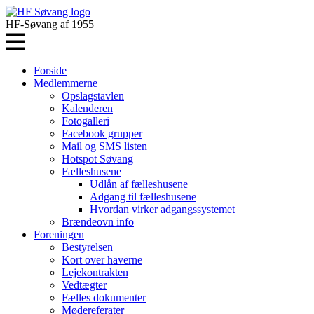
HF-Søvang af 1955
Forside
Medlemmerne
Opslagstavlen
Kalenderen
Fotogalleri
Facebook grupper
Mail og SMS listen
Hotspot Søvang
Fælleshusene
Udlån af fælleshusene
Adgang til fælleshusene
Hvordan virker adgangssystemet
Brændeovn info
Foreningen
Bestyrelsen
Kort over haverne
Lejekontrakten
Vedtægter
Fælles dokumenter
Mødereferater