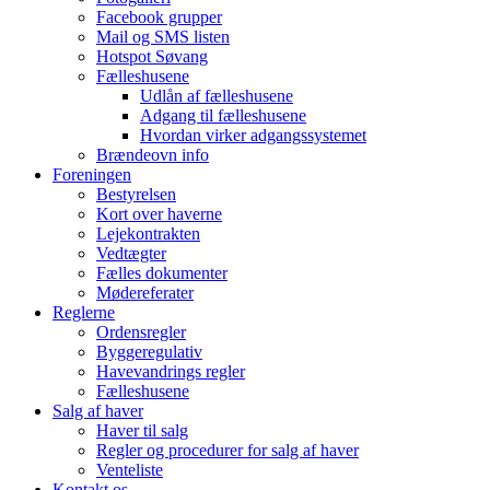
Facebook grupper
Mail og SMS listen
Hotspot Søvang
Fælleshusene
Udlån af fælleshusene
Adgang til fælleshusene
Hvordan virker adgangssystemet
Brændeovn info
Foreningen
Bestyrelsen
Kort over haverne
Lejekontrakten
Vedtægter
Fælles dokumenter
Mødereferater
Reglerne
Ordensregler
Byggeregulativ
Havevandrings regler
Fælleshusene
Salg af haver
Haver til salg
Regler og procedurer for salg af haver
Venteliste
Kontakt os