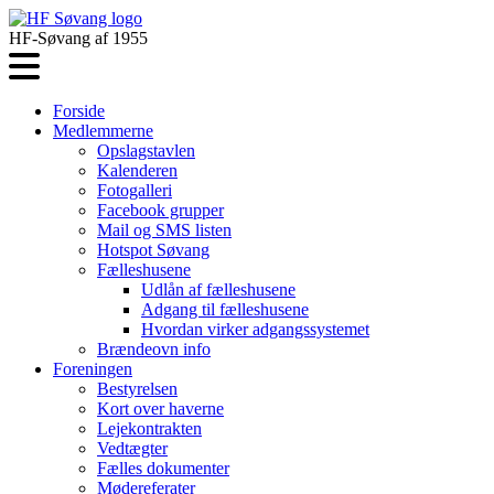
HF-Søvang af 1955
Forside
Medlemmerne
Opslagstavlen
Kalenderen
Fotogalleri
Facebook grupper
Mail og SMS listen
Hotspot Søvang
Fælleshusene
Udlån af fælleshusene
Adgang til fælleshusene
Hvordan virker adgangssystemet
Brændeovn info
Foreningen
Bestyrelsen
Kort over haverne
Lejekontrakten
Vedtægter
Fælles dokumenter
Mødereferater