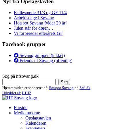
Nyt fra Opslagstavlen
Fællesmøde 31/3 og GF 11/4
Arbejdsdage i Søvang
Hotspot Søvang fylder 20 år!
Julen står for døren…
Vi forbereder efterårets GF
Facebook grupper
Søvang gruppen (lukket)
Friends of Søvang (offentlig)
Søg på hfsovang.dk
Søg
Hjemmesiden er sponseret af:
Hotspot Søvang
og
Safi.dk
Udviklet af:
H1H2
Forside
Medlemmerne
Opslagstavlen
Kalenderen
Fotogalleri