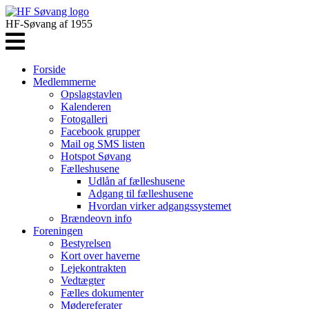
HF-Søvang af 1955
Forside
Medlemmerne
Opslagstavlen
Kalenderen
Fotogalleri
Facebook grupper
Mail og SMS listen
Hotspot Søvang
Fælleshusene
Udlån af fælleshusene
Adgang til fælleshusene
Hvordan virker adgangssystemet
Brændeovn info
Foreningen
Bestyrelsen
Kort over haverne
Lejekontrakten
Vedtægter
Fælles dokumenter
Mødereferater