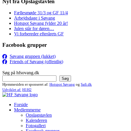
Nyt fra Opslagstavlen
Fællesmøde 31/3 og GF 11/4
Arbejdsdage i Søvang
Hotspot Søvang fylder 20 år!
Julen står for døren…
Vi forbereder efterårets GF
Facebook grupper
Søvang gruppen (lukket)
Friends of Søvang (offentlig)
Søg på hfsovang.dk
Søg
Hjemmesiden er sponseret af:
Hotspot Søvang
og
Safi.dk
Udviklet af:
H1H2
Forside
Medlemmerne
Opslagstavlen
Kalenderen
Fotogalleri
Facebook grupper