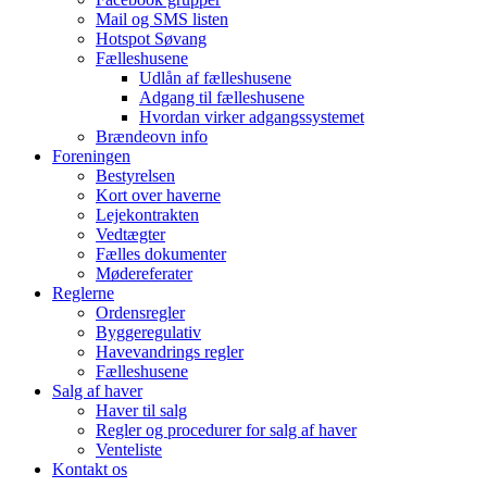
Mail og SMS listen
Hotspot Søvang
Fælleshusene
Udlån af fælleshusene
Adgang til fælleshusene
Hvordan virker adgangssystemet
Brændeovn info
Foreningen
Bestyrelsen
Kort over haverne
Lejekontrakten
Vedtægter
Fælles dokumenter
Mødereferater
Reglerne
Ordensregler
Byggeregulativ
Havevandrings regler
Fælleshusene
Salg af haver
Haver til salg
Regler og procedurer for salg af haver
Venteliste
Kontakt os