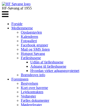
HF-Søvang af 1955
Forside
Medlemmerne
Opslagstavlen
Kalenderen
Fotogalleri
Facebook grupper
Mail og SMS listen
Hotspot Søvang
Fælleshusene
Udlån af fælleshusene
Adgang til fælleshusene
Hvordan virker adgangssystemet
Brændeovn info
Foreningen
Bestyrelsen
Kort over haverne
Lejekontrakten
Vedtægter
Fælles dokumenter
Mødereferater