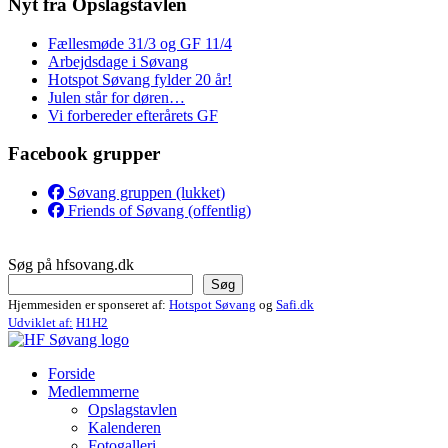
Nyt fra Opslagstavlen
Fællesmøde 31/3 og GF 11/4
Arbejdsdage i Søvang
Hotspot Søvang fylder 20 år!
Julen står for døren…
Vi forbereder efterårets GF
Facebook grupper
Søvang gruppen (lukket)
Friends of Søvang (offentlig)
Søg på hfsovang.dk
Søg
Hjemmesiden er sponseret af:
Hotspot Søvang
og
Safi.dk
Udviklet af:
H1H2
Forside
Medlemmerne
Opslagstavlen
Kalenderen
Fotogalleri