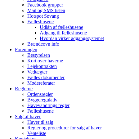
Facebook grupper
Mail og SMS listen
Hotspot Søvang
Fælleshusene
Udlån af fælleshusene
Adgang til fælleshusene
Hvordan virker adgangssystemet
Brændeovn info
Foreningen
Bestyrelsen
Kort over haverne
Lejekontrakten
Vedtægter
Fælles dokumenter
Mødereferater
Reglerne
Ordensregler
Byggeregulativ
Havevandrings regler
Fælleshusene
Salg af haver
Haver til salg
Regler og procedurer for salg af haver
Venteliste
Kontakt os