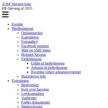
HF-Søvang af 1955
Forside
Medlemmerne
Opslagstavlen
Kalenderen
Fotogalleri
Facebook grupper
Mail og SMS listen
Hotspot Søvang
Fælleshusene
Udlån af fælleshusene
Adgang til fælleshusene
Hvordan virker adgangssystemet
Brændeovn info
Foreningen
Bestyrelsen
Kort over haverne
Lejekontrakten
Vedtægter
Fælles dokumenter
Mødereferater