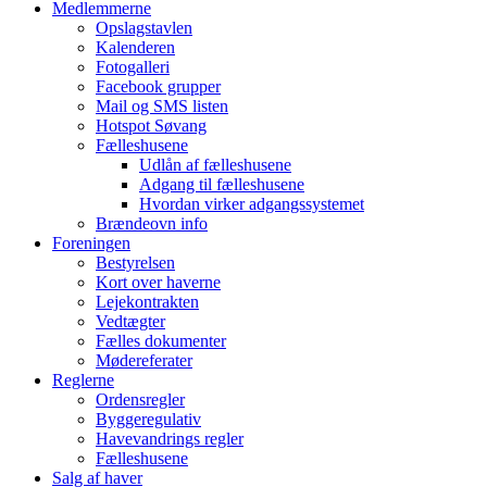
Medlemmerne
Opslagstavlen
Kalenderen
Fotogalleri
Facebook grupper
Mail og SMS listen
Hotspot Søvang
Fælleshusene
Udlån af fælleshusene
Adgang til fælleshusene
Hvordan virker adgangssystemet
Brændeovn info
Foreningen
Bestyrelsen
Kort over haverne
Lejekontrakten
Vedtægter
Fælles dokumenter
Mødereferater
Reglerne
Ordensregler
Byggeregulativ
Havevandrings regler
Fælleshusene
Salg af haver