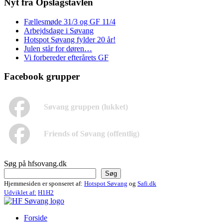
Nyt fra Opslagstavlen
Fællesmøde 31/3 og GF 11/4
Arbejdsdage i Søvang
Hotspot Søvang fylder 20 år!
Julen står for døren…
Vi forbereder efterårets GF
Facebook grupper
Søvang gruppen (lukket)
Friends of Søvang (offentlig)
Søg på hfsovang.dk
Søg
Hjemmesiden er sponseret af:
Hotspot Søvang
og
Safi.dk
Udviklet af:
H1H2
Forside