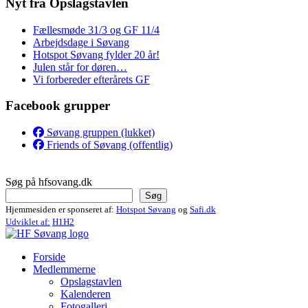
Nyt fra Opslagstavlen
Fællesmøde 31/3 og GF 11/4
Arbejdsdage i Søvang
Hotspot Søvang fylder 20 år!
Julen står for døren…
Vi forbereder efterårets GF
Facebook grupper
Søvang gruppen (lukket)
Friends of Søvang (offentlig)
Søg på hfsovang.dk
Søg
Hjemmesiden er sponseret af:
Hotspot Søvang
og
Safi.dk
Udviklet af:
H1H2
Forside
Medlemmerne
Opslagstavlen
Kalenderen
Fotogalleri