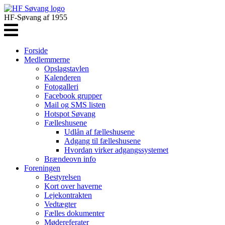
HF-Søvang af 1955
Forside
Medlemmerne
Opslagstavlen
Kalenderen
Fotogalleri
Facebook grupper
Mail og SMS listen
Hotspot Søvang
Fælleshusene
Udlån af fælleshusene
Adgang til fælleshusene
Hvordan virker adgangssystemet
Brændeovn info
Foreningen
Bestyrelsen
Kort over haverne
Lejekontrakten
Vedtægter
Fælles dokumenter
Mødereferater