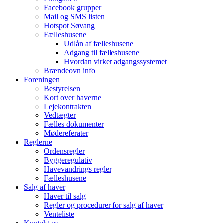
Facebook grupper
Mail og SMS listen
Hotspot Søvang
Fælleshusene
Udlån af fælleshusene
Adgang til fælleshusene
Hvordan virker adgangssystemet
Brændeovn info
Foreningen
Bestyrelsen
Kort over haverne
Lejekontrakten
Vedtægter
Fælles dokumenter
Mødereferater
Reglerne
Ordensregler
Byggeregulativ
Havevandrings regler
Fælleshusene
Salg af haver
Haver til salg
Regler og procedurer for salg af haver
Venteliste
Kontakt os