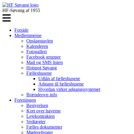
HF-Søvang af 1955
Forside
Medlemmerne
Opslagstavlen
Kalenderen
Fotogalleri
Facebook grupper
Mail og SMS listen
Hotspot Søvang
Fælleshusene
Udlån af fælleshusene
Adgang til fælleshusene
Hvordan virker adgangssystemet
Brændeovn info
Foreningen
Bestyrelsen
Kort over haverne
Lejekontrakten
Vedtægter
Fælles dokumenter
Mødereferater