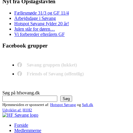
Nyt fra Opslagstavlen
Fællesmøde 31/3 og GF 11/4
Arbejdsdage i Søvang
Hotspot Søvang fylder 20 år!
Julen står for døren…
Vi forbereder efterårets GF
Facebook grupper
Søvang gruppen (lukket)
Friends of Søvang (offentlig)
Søg på hfsovang.dk
Søg
Hjemmesiden er sponseret af:
Hotspot Søvang
og
Safi.dk
Udviklet af:
H1H2
Forside
Medlemmerne