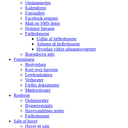
Opslagstavlen
Kalenderen
Fotogalleri
Facebook grupper
Mail og SMS listen
Hotspot Søvang
Fælleshusene
Udlån af fælleshusene
Adgang til fælleshusene
Hvordan virker adgangssystemet
Brændeovn info
Foreningen
Bestyrelsen
Kort over haverne
Lejekontrakten
Vedtægter
Fælles dokumenter
Mødereferater
Reglerne
Ordensregler
Byggeregulativ
Havevandrings regler
Fælleshusene
Salg af haver
Haver til salg