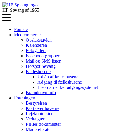
HF-Søvang af 1955
Forside
Medlemmerne
Opslagstavlen
Kalenderen
Fotogalleri
Facebook grupper
Mail og SMS listen
Hotspot Søvang
Fælleshusene
Udlån af fælleshusene
Adgang til fælleshusene
Hvordan virker adgangssystemet
Brændeovn info
Foreningen
Bestyrelsen
Kort over haverne
Lejekontrakten
Vedtægter
Fælles dokumenter
Mødereferater