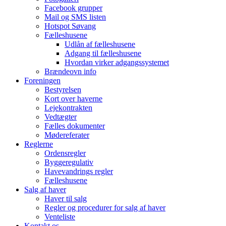
Facebook grupper
Mail og SMS listen
Hotspot Søvang
Fælleshusene
Udlån af fælleshusene
Adgang til fælleshusene
Hvordan virker adgangssystemet
Brændeovn info
Foreningen
Bestyrelsen
Kort over haverne
Lejekontrakten
Vedtægter
Fælles dokumenter
Mødereferater
Reglerne
Ordensregler
Byggeregulativ
Havevandrings regler
Fælleshusene
Salg af haver
Haver til salg
Regler og procedurer for salg af haver
Venteliste
Kontakt os