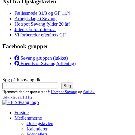
Nyt fra Opslagstavlen
Fællesmøde 31/3 og GF 11/4
Arbejdsdage i Søvang
Hotspot Søvang fylder 20 år!
Julen står for døren…
Vi forbereder efterårets GF
Facebook grupper
Søvang gruppen (lukket)
Friends of Søvang (offentlig)
Søg på hfsovang.dk
Søg
Hjemmesiden er sponseret af:
Hotspot Søvang
og
Safi.dk
Udviklet af:
H1H2
Forside
Medlemmerne
Opslagstavlen
Kalenderen
Fotogalleri