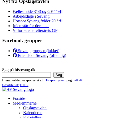
Nyt fra Opslagstavlen
Fællesmøde 31/3 og GF 11/4
Arbejdsdage i Søvang
Hotspot Søvang fylder 20 år!
Julen står for døren…
Vi forbereder efterårets GF
Facebook grupper
Søvang gruppen (lukket)
Friends of Søvang (offentlig)
Søg på hfsovang.dk
Søg
Hjemmesiden er sponseret af:
Hotspot Søvang
og
Safi.dk
Udviklet af:
H1H2
Forside
Medlemmerne
Opslagstavlen
Kalenderen
Fotogalleri