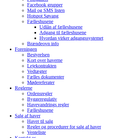
Facebook grupper
Mail og SMS listen
Hotspot Søvang
Fælleshusene
Udlån af fælleshusene
Adgang til fælleshusene
Hvordan virker adgangssystemet
Brændeovn info
Foreningen
Bestyrelsen
Kort over haverne
Lejekontrakten
Vedtægter
Fælles dokumenter
Mødereferater
Reglerne
Ordensregler
Byggeregulativ
Havevandrings regler
Fælleshusene
Salg af haver
Haver til salg
Regler og procedurer for salg af haver
Venteliste
Kontakt os