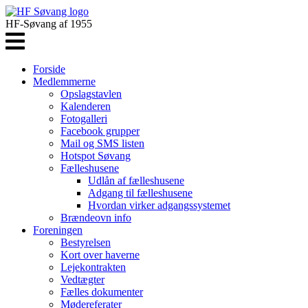
HF-Søvang af 1955
Forside
Medlemmerne
Opslagstavlen
Kalenderen
Fotogalleri
Facebook grupper
Mail og SMS listen
Hotspot Søvang
Fælleshusene
Udlån af fælleshusene
Adgang til fælleshusene
Hvordan virker adgangssystemet
Brændeovn info
Foreningen
Bestyrelsen
Kort over haverne
Lejekontrakten
Vedtægter
Fælles dokumenter
Mødereferater