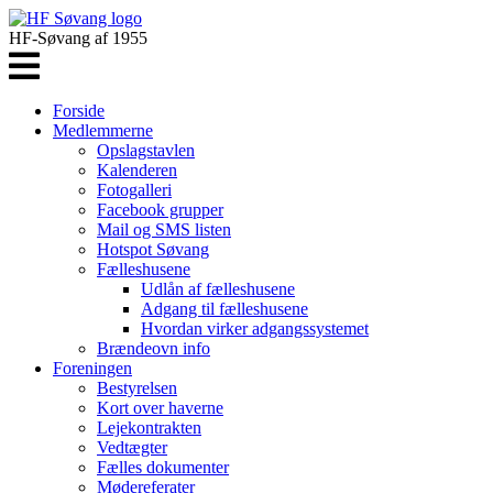
HF-Søvang af 1955
Forside
Medlemmerne
Opslagstavlen
Kalenderen
Fotogalleri
Facebook grupper
Mail og SMS listen
Hotspot Søvang
Fælleshusene
Udlån af fælleshusene
Adgang til fælleshusene
Hvordan virker adgangssystemet
Brændeovn info
Foreningen
Bestyrelsen
Kort over haverne
Lejekontrakten
Vedtægter
Fælles dokumenter
Mødereferater