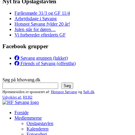
Nyt fra Opslagstavlen
Fællesmøde 31/3 og GF 11/4
Arbejdsdage i Søvang
Hotspot Søvang fylder 20 år!
Julen står for døren…
Vi forbereder efterårets GF
Facebook grupper
Søvang gruppen (lukket)
Friends of Søvang (offentlig)
Søg på hfsovang.dk
Søg
Hjemmesiden er sponseret af:
Hotspot Søvang
og
Safi.dk
Udviklet af:
H1H2
Forside
Medlemmerne
Opslagstavlen
Kalenderen
Fotogalleri