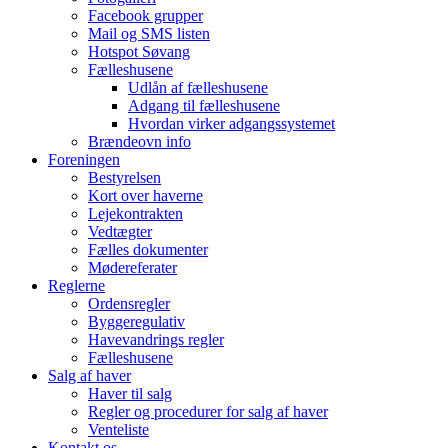
Facebook grupper
Mail og SMS listen
Hotspot Søvang
Fælleshusene
Udlån af fælleshusene
Adgang til fælleshusene
Hvordan virker adgangssystemet
Brændeovn info
Foreningen
Bestyrelsen
Kort over haverne
Lejekontrakten
Vedtægter
Fælles dokumenter
Mødereferater
Reglerne
Ordensregler
Byggeregulativ
Havevandrings regler
Fælleshusene
Salg af haver
Haver til salg
Regler og procedurer for salg af haver
Venteliste
Kontakt os