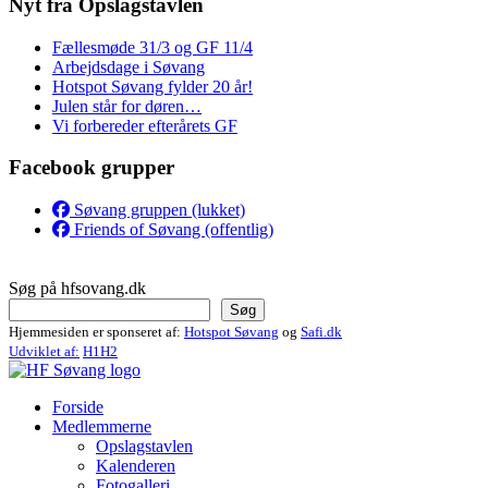
Nyt fra Opslagstavlen
Fællesmøde 31/3 og GF 11/4
Arbejdsdage i Søvang
Hotspot Søvang fylder 20 år!
Julen står for døren…
Vi forbereder efterårets GF
Facebook grupper
Søvang gruppen (lukket)
Friends of Søvang (offentlig)
Søg på hfsovang.dk
Søg
Hjemmesiden er sponseret af:
Hotspot Søvang
og
Safi.dk
Udviklet af:
H1H2
Forside
Medlemmerne
Opslagstavlen
Kalenderen
Fotogalleri