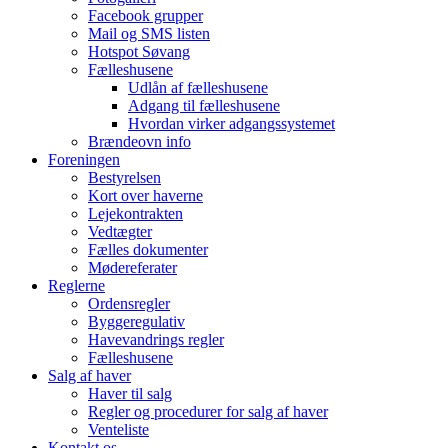
Facebook grupper
Mail og SMS listen
Hotspot Søvang
Fælleshusene
Udlån af fælleshusene
Adgang til fælleshusene
Hvordan virker adgangssystemet
Brændeovn info
Foreningen
Bestyrelsen
Kort over haverne
Lejekontrakten
Vedtægter
Fælles dokumenter
Mødereferater
Reglerne
Ordensregler
Byggeregulativ
Havevandrings regler
Fælleshusene
Salg af haver
Haver til salg
Regler og procedurer for salg af haver
Venteliste
Kontakt os