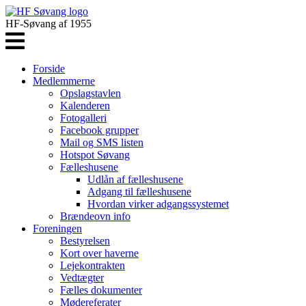
HF-Søvang af 1955
Forside
Medlemmerne
Opslagstavlen
Kalenderen
Fotogalleri
Facebook grupper
Mail og SMS listen
Hotspot Søvang
Fælleshusene
Udlån af fælleshusene
Adgang til fælleshusene
Hvordan virker adgangssystemet
Brændeovn info
Foreningen
Bestyrelsen
Kort over haverne
Lejekontrakten
Vedtægter
Fælles dokumenter
Mødereferater