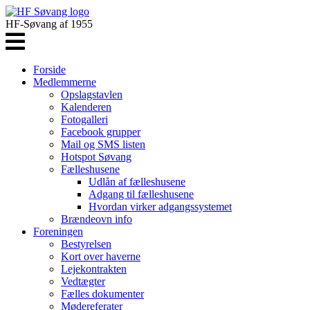
HF-Søvang af 1955
Forside
Medlemmerne
Opslagstavlen
Kalenderen
Fotogalleri
Facebook grupper
Mail og SMS listen
Hotspot Søvang
Fælleshusene
Udlån af fælleshusene
Adgang til fælleshusene
Hvordan virker adgangssystemet
Brændeovn info
Foreningen
Bestyrelsen
Kort over haverne
Lejekontrakten
Vedtægter
Fælles dokumenter
Mødereferater