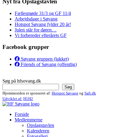
Nyt fra Opslagstavlen
Fællesmøde 31/3 og GF 11/4
Arbejdsdage i Søvang
Hotspot Søvang fylder 20 år!
Julen står for døren…
Vi forbereder efterårets GF
Facebook grupper
Søvang gruppen (lukket)
Friends of Søvang (offentlig)
Søg på hfsovang.dk
Søg
Hjemmesiden er sponseret af:
Hotspot Søvang
og
Safi.dk
Udviklet af:
H1H2
Forside
Medlemmerne
Opslagstavlen
Kalenderen
Fotogalleri