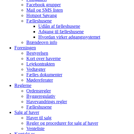
Facebook grupper
Mail og SMS listen
Hotspot Søvang
Fælleshusene
Udlån af fælleshusene
Adgang til fælleshusene
Hvordan virker adgangssystemet
Brændeovn info
Foreningen
Bestyrelsen
Kort over haverne
Lejekontrakten
Vedtægter
Fælles dokumenter
Mødereferater
Reglerne
Ordensregler
Byggeregulativ
Havevandrings regler
Fælleshusene
Salg af haver
Haver til salg
Regler og procedurer for salg af haver
Venteliste
Kontakt os