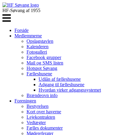
HF-Søvang af 1955
Forside
Medlemmerne
Opslagstavlen
Kalenderen
Fotogalleri
Facebook grupper
Mail og SMS listen
Hotspot Søvang
Fælleshusene
Udlån af fælleshusene
Adgang til fælleshusene
Hvordan virker adgangssystemet
Brændeovn info
Foreningen
Bestyrelsen
Kort over haverne
Lejekontrakten
Vedtægter
Fælles dokumenter
Mødereferater