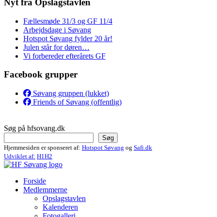
Nyt fra Opslagstavlen
Fællesmøde 31/3 og GF 11/4
Arbejdsdage i Søvang
Hotspot Søvang fylder 20 år!
Julen står for døren…
Vi forbereder efterårets GF
Facebook grupper
Søvang gruppen (lukket)
Friends of Søvang (offentlig)
Søg på hfsovang.dk
Søg
Hjemmesiden er sponseret af:
Hotspot Søvang
og
Safi.dk
Udviklet af:
H1H2
Forside
Medlemmerne
Opslagstavlen
Kalenderen
Fotogalleri