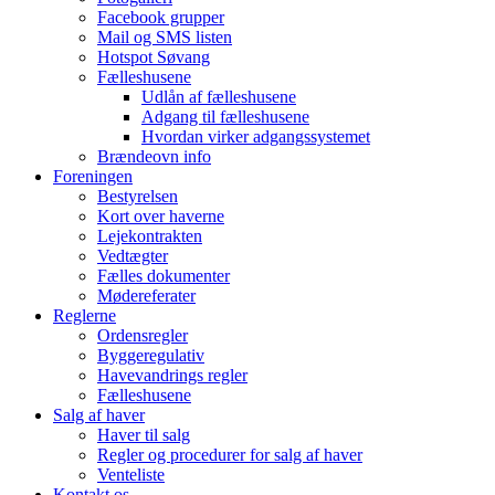
Facebook grupper
Mail og SMS listen
Hotspot Søvang
Fælleshusene
Udlån af fælleshusene
Adgang til fælleshusene
Hvordan virker adgangssystemet
Brændeovn info
Foreningen
Bestyrelsen
Kort over haverne
Lejekontrakten
Vedtægter
Fælles dokumenter
Mødereferater
Reglerne
Ordensregler
Byggeregulativ
Havevandrings regler
Fælleshusene
Salg af haver
Haver til salg
Regler og procedurer for salg af haver
Venteliste
Kontakt os