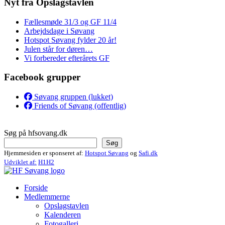
Nyt fra Opslagstavlen
Fællesmøde 31/3 og GF 11/4
Arbejdsdage i Søvang
Hotspot Søvang fylder 20 år!
Julen står for døren…
Vi forbereder efterårets GF
Facebook grupper
Søvang gruppen (lukket)
Friends of Søvang (offentlig)
Søg på hfsovang.dk
Søg
Hjemmesiden er sponseret af:
Hotspot Søvang
og
Safi.dk
Udviklet af:
H1H2
Forside
Medlemmerne
Opslagstavlen
Kalenderen
Fotogalleri