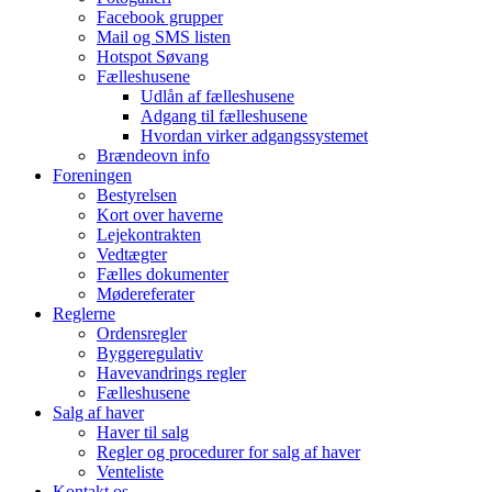
Facebook grupper
Mail og SMS listen
Hotspot Søvang
Fælleshusene
Udlån af fælleshusene
Adgang til fælleshusene
Hvordan virker adgangssystemet
Brændeovn info
Foreningen
Bestyrelsen
Kort over haverne
Lejekontrakten
Vedtægter
Fælles dokumenter
Mødereferater
Reglerne
Ordensregler
Byggeregulativ
Havevandrings regler
Fælleshusene
Salg af haver
Haver til salg
Regler og procedurer for salg af haver
Venteliste
Kontakt os