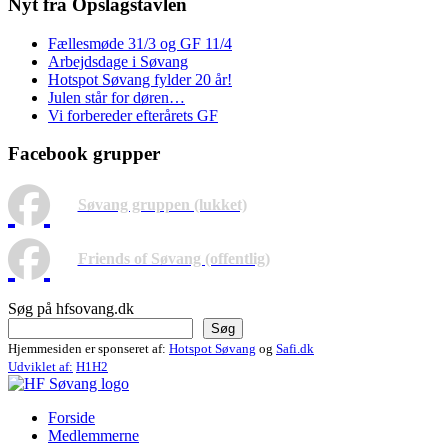
Nyt fra Opslagstavlen
Fællesmøde 31/3 og GF 11/4
Arbejdsdage i Søvang
Hotspot Søvang fylder 20 år!
Julen står for døren…
Vi forbereder efterårets GF
Facebook grupper
Søvang gruppen (lukket)
Friends of Søvang (offentlig)
Søg på hfsovang.dk
Søg
Hjemmesiden er sponseret af:
Hotspot Søvang
og
Safi.dk
Udviklet af:
H1H2
Forside
Medlemmerne