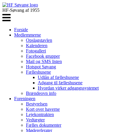
HF-Søvang af 1955
Forside
Medlemmerne
Opslagstavlen
Kalenderen
Fotogalleri
Facebook grupper
Mail og SMS listen
Hotspot Søvang
Fælleshusene
Udlån af fælleshusene
Adgang til fælleshusene
Hvordan virker adgangssystemet
Brændeovn info
Foreningen
Bestyrelsen
Kort over haverne
Lejekontrakten
Vedtægter
Fælles dokumenter
Mødereferater