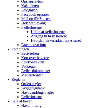
Opslagstavlen
Kalenderen
Fotogalleri
Facebook grupper
Mail og SMS listen
Hotspot Søvang
Fælleshusene
Udlån af fælleshusene
Adgang til fælleshusene
Hvordan virker adgangssystemet
Brændeovn info
Foreningen
Bestyrelsen
Kort over haverne
Lejekontrakten
Vedtægter
Fælles dokumenter
Mødereferater
Reglerne
Ordensregler
Byggeregulativ
Havevandrings regler
Fælleshusene
Salg af haver
Haver til salg