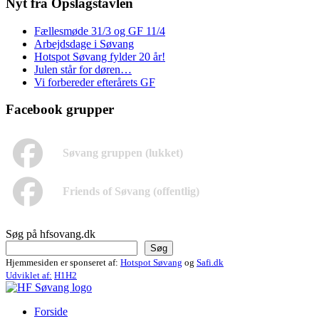
Nyt fra Opslagstavlen
Fællesmøde 31/3 og GF 11/4
Arbejdsdage i Søvang
Hotspot Søvang fylder 20 år!
Julen står for døren…
Vi forbereder efterårets GF
Facebook grupper
Søvang gruppen (lukket)
Friends of Søvang (offentlig)
Søg på hfsovang.dk
Søg
Hjemmesiden er sponseret af:
Hotspot Søvang
og
Safi.dk
Udviklet af:
H1H2
Forside