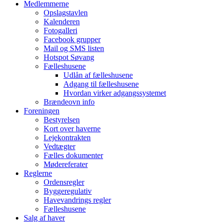
Medlemmerne
Opslagstavlen
Kalenderen
Fotogalleri
Facebook grupper
Mail og SMS listen
Hotspot Søvang
Fælleshusene
Udlån af fælleshusene
Adgang til fælleshusene
Hvordan virker adgangssystemet
Brændeovn info
Foreningen
Bestyrelsen
Kort over haverne
Lejekontrakten
Vedtægter
Fælles dokumenter
Mødereferater
Reglerne
Ordensregler
Byggeregulativ
Havevandrings regler
Fælleshusene
Salg af haver