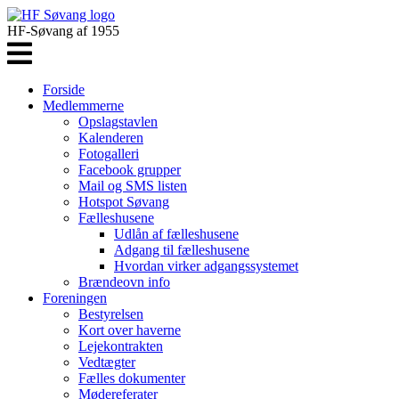
HF-Søvang af 1955
Forside
Medlemmerne
Opslagstavlen
Kalenderen
Fotogalleri
Facebook grupper
Mail og SMS listen
Hotspot Søvang
Fælleshusene
Udlån af fælleshusene
Adgang til fælleshusene
Hvordan virker adgangssystemet
Brændeovn info
Foreningen
Bestyrelsen
Kort over haverne
Lejekontrakten
Vedtægter
Fælles dokumenter
Mødereferater