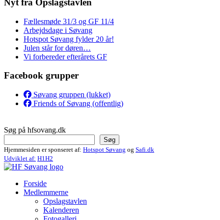
Nyt fra Opslagstavlen
Fællesmøde 31/3 og GF 11/4
Arbejdsdage i Søvang
Hotspot Søvang fylder 20 år!
Julen står for døren…
Vi forbereder efterårets GF
Facebook grupper
Søvang gruppen (lukket)
Friends of Søvang (offentlig)
Søg på hfsovang.dk
Søg
Hjemmesiden er sponseret af:
Hotspot Søvang
og
Safi.dk
Udviklet af:
H1H2
Forside
Medlemmerne
Opslagstavlen
Kalenderen
Fotogalleri