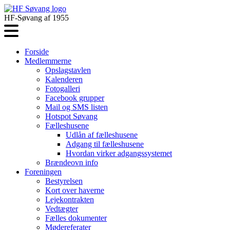
HF-Søvang af 1955
Forside
Medlemmerne
Opslagstavlen
Kalenderen
Fotogalleri
Facebook grupper
Mail og SMS listen
Hotspot Søvang
Fælleshusene
Udlån af fælleshusene
Adgang til fælleshusene
Hvordan virker adgangssystemet
Brændeovn info
Foreningen
Bestyrelsen
Kort over haverne
Lejekontrakten
Vedtægter
Fælles dokumenter
Mødereferater