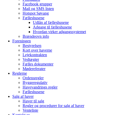
Facebook grupper
Mail og SMS listen
Hotspot Søvang
Fælleshusene
Udlån af fælleshusene
Adgang til fælleshusene
Hvordan virker adgangssystemet
Brændeovn info
Foreningen
Bestyrelsen
Kort over haverne
Lejekontrakten
Vedtægter
Fælles dokumenter
Mødereferater
Reglerne
Ordensregler
Byggeregulativ
Havevandrings regler
Fælleshusene
Salg af haver
Haver til salg
Regler og procedurer for salg af haver
Venteliste
Kontakt os