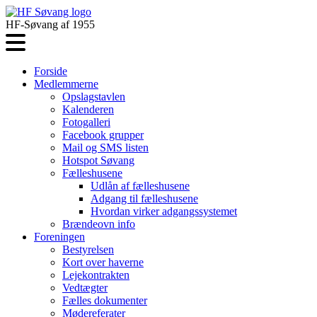
HF-Søvang af 1955
Forside
Medlemmerne
Opslagstavlen
Kalenderen
Fotogalleri
Facebook grupper
Mail og SMS listen
Hotspot Søvang
Fælleshusene
Udlån af fælleshusene
Adgang til fælleshusene
Hvordan virker adgangssystemet
Brændeovn info
Foreningen
Bestyrelsen
Kort over haverne
Lejekontrakten
Vedtægter
Fælles dokumenter
Mødereferater