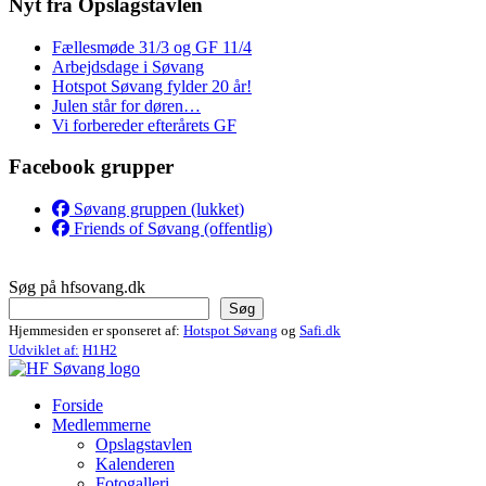
Nyt fra Opslagstavlen
Fællesmøde 31/3 og GF 11/4
Arbejdsdage i Søvang
Hotspot Søvang fylder 20 år!
Julen står for døren…
Vi forbereder efterårets GF
Facebook grupper
Søvang gruppen (lukket)
Friends of Søvang (offentlig)
Søg på hfsovang.dk
Søg
Hjemmesiden er sponseret af:
Hotspot Søvang
og
Safi.dk
Udviklet af:
H1H2
Forside
Medlemmerne
Opslagstavlen
Kalenderen
Fotogalleri