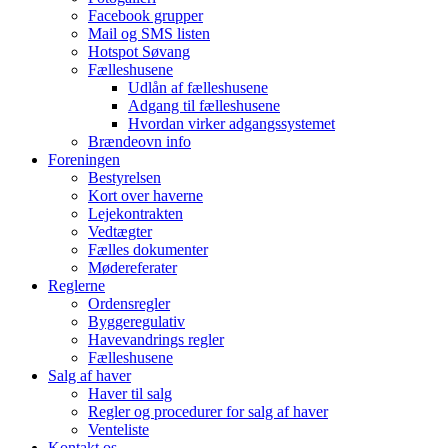
Facebook grupper
Mail og SMS listen
Hotspot Søvang
Fælleshusene
Udlån af fælleshusene
Adgang til fælleshusene
Hvordan virker adgangssystemet
Brændeovn info
Foreningen
Bestyrelsen
Kort over haverne
Lejekontrakten
Vedtægter
Fælles dokumenter
Mødereferater
Reglerne
Ordensregler
Byggeregulativ
Havevandrings regler
Fælleshusene
Salg af haver
Haver til salg
Regler og procedurer for salg af haver
Venteliste
Kontakt os