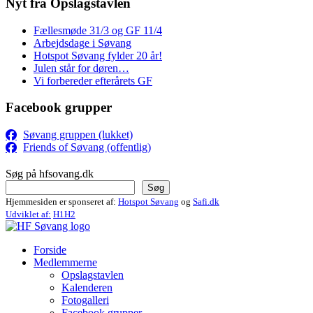
Nyt fra Opslagstavlen
Fællesmøde 31/3 og GF 11/4
Arbejdsdage i Søvang
Hotspot Søvang fylder 20 år!
Julen står for døren…
Vi forbereder efterårets GF
Facebook grupper
Søvang gruppen (lukket)
Friends of Søvang (offentlig)
Søg på hfsovang.dk
Søg
Hjemmesiden er sponseret af:
Hotspot Søvang
og
Safi.dk
Udviklet af:
H1H2
Forside
Medlemmerne
Opslagstavlen
Kalenderen
Fotogalleri
Facebook grupper