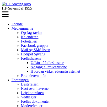
HF-Søvang af 1955
Forside
Medlemmerne
Opslagstavlen
Kalenderen
Fotogalleri
Facebook grupper
Mail og SMS listen
Hotspot Søvang
Fælleshusene
Udlån af fælleshusene
Adgang til fælleshusene
Hvordan virker adgangssystemet
Brændeovn info
Foreningen
Bestyrelsen
Kort over haverne
Lejekontrakten
Vedtægter
Fælles dokumenter
Mødereferater