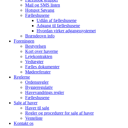
Mail og SMS listen
Hotspot Søvang
Fælleshusene
Udlån af fælleshusene
Adgang til fælleshusene
Hvordan virker adgangssystemet
Brændeovn info
Foreningen
Bestyrelsen
Kort over haverne
Lejekontrakten
Vedtægter
Fælles dokumenter
Mødereferater
Reglerne
Ordensregler
Byggeregulativ
Havevandrings regler
Fælleshusene
Salg af haver
Haver til salg
Regler og procedurer for salg af haver
Venteliste
Kontakt os