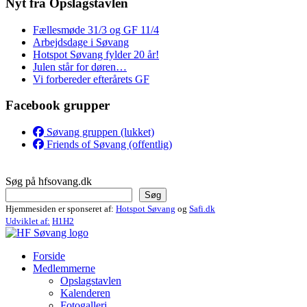
Nyt fra Opslagstavlen
Fællesmøde 31/3 og GF 11/4
Arbejdsdage i Søvang
Hotspot Søvang fylder 20 år!
Julen står for døren…
Vi forbereder efterårets GF
Facebook grupper
Søvang gruppen (lukket)
Friends of Søvang (offentlig)
Søg på hfsovang.dk
Søg
Hjemmesiden er sponseret af:
Hotspot Søvang
og
Safi.dk
Udviklet af:
H1H2
Forside
Medlemmerne
Opslagstavlen
Kalenderen
Fotogalleri