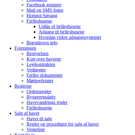
Facebook grupper
Mail og SMS listen
Hotspot Søvang
Fælleshusene
Udlån af fælleshusene
Adgang til fælleshusene
Hvordan virker adgangssystemet
Brændeovn info
Foreningen
Bestyrelsen
Kort over haverne
Lejekontrakten
Vedtægter
Fælles dokumenter
Mødereferater
Reglerne
Ordensregler
Byggeregulativ
Havevandrings regler
Fælleshusene
Salg af haver
Haver til salg
Regler og procedurer for salg af haver
Venteliste
Kontakt os