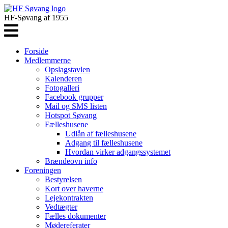
HF-Søvang af 1955
Forside
Medlemmerne
Opslagstavlen
Kalenderen
Fotogalleri
Facebook grupper
Mail og SMS listen
Hotspot Søvang
Fælleshusene
Udlån af fælleshusene
Adgang til fælleshusene
Hvordan virker adgangssystemet
Brændeovn info
Foreningen
Bestyrelsen
Kort over haverne
Lejekontrakten
Vedtægter
Fælles dokumenter
Mødereferater