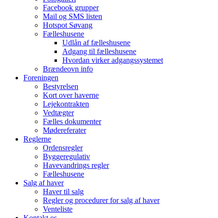
Facebook grupper
Mail og SMS listen
Hotspot Søvang
Fælleshusene
Udlån af fælleshusene
Adgang til fælleshusene
Hvordan virker adgangssystemet
Brændeovn info
Foreningen
Bestyrelsen
Kort over haverne
Lejekontrakten
Vedtægter
Fælles dokumenter
Mødereferater
Reglerne
Ordensregler
Byggeregulativ
Havevandrings regler
Fælleshusene
Salg af haver
Haver til salg
Regler og procedurer for salg af haver
Venteliste
Kontakt os