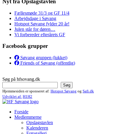
Nyt fra Opslagstavlen
Fællesmøde 31/3 og GF 11/4
Arbejdsdage i Søvang
Hotspot Søvang fylder 20 år!
Julen står for døren…
Vi forbereder efterårets GF
Facebook grupper
Søvang gruppen (lukket)
Friends of Søvang (offentlig)
Søg på hfsovang.dk
Søg
Hjemmesiden er sponseret af:
Hotspot Søvang
og
Safi.dk
Udviklet af:
H1H2
Forside
Medlemmerne
Opslagstavlen
Kalenderen
Fotogalleri