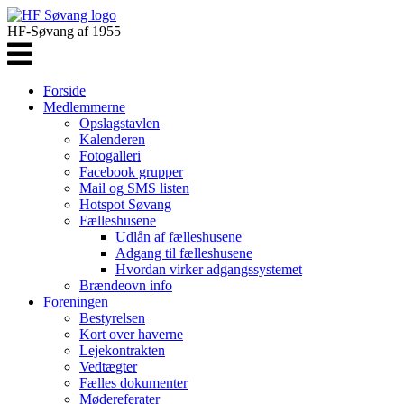
HF-Søvang af 1955
Forside
Medlemmerne
Opslagstavlen
Kalenderen
Fotogalleri
Facebook grupper
Mail og SMS listen
Hotspot Søvang
Fælleshusene
Udlån af fælleshusene
Adgang til fælleshusene
Hvordan virker adgangssystemet
Brændeovn info
Foreningen
Bestyrelsen
Kort over haverne
Lejekontrakten
Vedtægter
Fælles dokumenter
Mødereferater