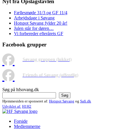
Nyt fra Opslagstavlen
Fællesmøde 31/3 og GF 11/4
Arbejdsdage i Søvang
Hotspot Søvang fylder 20 år!
Julen står for døren…
Vi forbereder efterårets GF
Facebook grupper
Søvang gruppen (lukket)
Friends of Søvang (offentlig)
Søg på hfsovang.dk
Søg
Hjemmesiden er sponseret af:
Hotspot Søvang
og
Safi.dk
Udviklet af:
H1H2
Forside
Medlemmerne