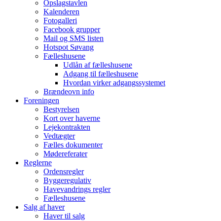
Opslagstavlen
Kalenderen
Fotogalleri
Facebook grupper
Mail og SMS listen
Hotspot Søvang
Fælleshusene
Udlån af fælleshusene
Adgang til fælleshusene
Hvordan virker adgangssystemet
Brændeovn info
Foreningen
Bestyrelsen
Kort over haverne
Lejekontrakten
Vedtægter
Fælles dokumenter
Mødereferater
Reglerne
Ordensregler
Byggeregulativ
Havevandrings regler
Fælleshusene
Salg af haver
Haver til salg