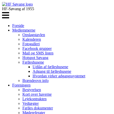
HF-Søvang af 1955
Forside
Medlemmerne
Opslagstavlen
Kalenderen
Fotogalleri
Facebook grupper
Mail og SMS listen
Hotspot Søvang
Fælleshusene
Udlån af fælleshusene
Adgang til fælleshusene
Hvordan virker adgangssystemet
Brændeovn info
Foreningen
Bestyrelsen
Kort over haverne
Lejekontrakten
Vedtægter
Fælles dokumenter
Mødereferater