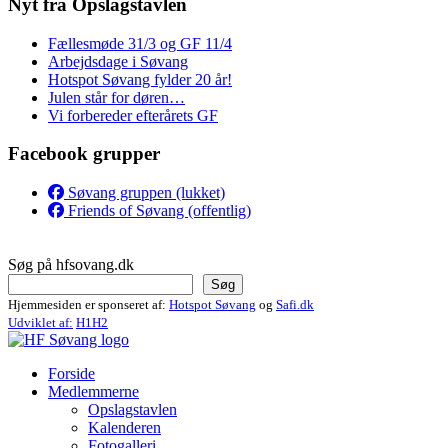
Nyt fra Opslagstavlen
Fællesmøde 31/3 og GF 11/4
Arbejdsdage i Søvang
Hotspot Søvang fylder 20 år!
Julen står for døren…
Vi forbereder efterårets GF
Facebook grupper
Søvang gruppen (lukket)
Friends of Søvang (offentlig)
Søg på hfsovang.dk
Søg
Hjemmesiden er sponseret af:
Hotspot Søvang
og
Safi.dk
Udviklet af:
H1H2
Forside
Medlemmerne
Opslagstavlen
Kalenderen
Fotogalleri