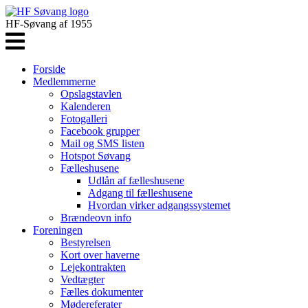
HF-Søvang af 1955
Forside
Medlemmerne
Opslagstavlen
Kalenderen
Fotogalleri
Facebook grupper
Mail og SMS listen
Hotspot Søvang
Fælleshusene
Udlån af fælleshusene
Adgang til fælleshusene
Hvordan virker adgangssystemet
Brændeovn info
Foreningen
Bestyrelsen
Kort over haverne
Lejekontrakten
Vedtægter
Fælles dokumenter
Mødereferater