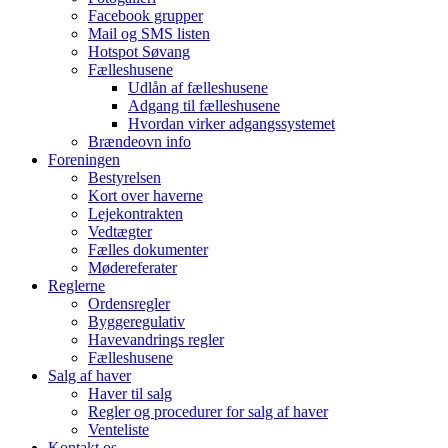
Facebook grupper
Mail og SMS listen
Hotspot Søvang
Fælleshusene
Udlån af fælleshusene
Adgang til fælleshusene
Hvordan virker adgangssystemet
Brændeovn info
Foreningen
Bestyrelsen
Kort over haverne
Lejekontrakten
Vedtægter
Fælles dokumenter
Mødereferater
Reglerne
Ordensregler
Byggeregulativ
Havevandrings regler
Fælleshusene
Salg af haver
Haver til salg
Regler og procedurer for salg af haver
Venteliste
Kontakt os