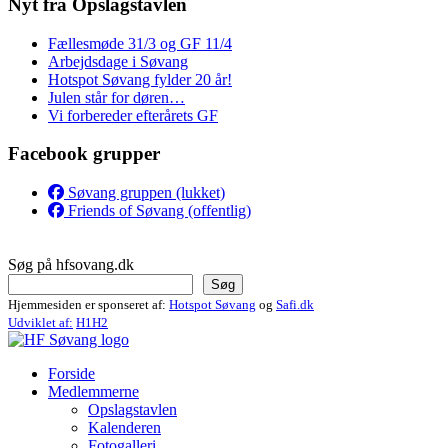
Nyt fra Opslagstavlen
Fællesmøde 31/3 og GF 11/4
Arbejdsdage i Søvang
Hotspot Søvang fylder 20 år!
Julen står for døren…
Vi forbereder efterårets GF
Facebook grupper
Søvang gruppen (lukket)
Friends of Søvang (offentlig)
Søg på hfsovang.dk
Søg
Hjemmesiden er sponseret af:
Hotspot Søvang
og
Safi.dk
Udviklet af:
H1H2
Forside
Medlemmerne
Opslagstavlen
Kalenderen
Fotogalleri