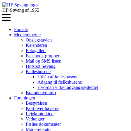
HF-Søvang af 1955
Forside
Medlemmerne
Opslagstavlen
Kalenderen
Fotogalleri
Facebook grupper
Mail og SMS listen
Hotspot Søvang
Fælleshusene
Udlån af fælleshusene
Adgang til fælleshusene
Hvordan virker adgangssystemet
Brændeovn info
Foreningen
Bestyrelsen
Kort over haverne
Lejekontrakten
Vedtægter
Fælles dokumenter
Mødereferater