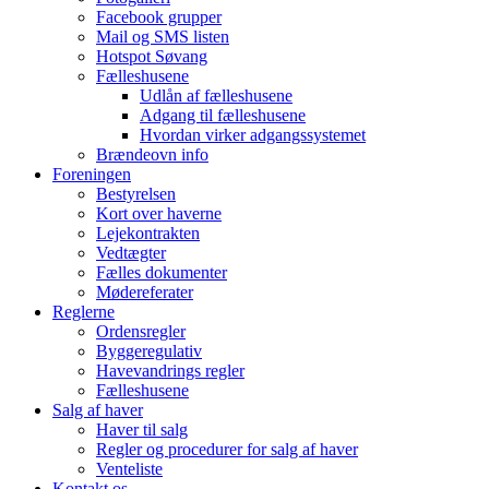
Facebook grupper
Mail og SMS listen
Hotspot Søvang
Fælleshusene
Udlån af fælleshusene
Adgang til fælleshusene
Hvordan virker adgangssystemet
Brændeovn info
Foreningen
Bestyrelsen
Kort over haverne
Lejekontrakten
Vedtægter
Fælles dokumenter
Mødereferater
Reglerne
Ordensregler
Byggeregulativ
Havevandrings regler
Fælleshusene
Salg af haver
Haver til salg
Regler og procedurer for salg af haver
Venteliste
Kontakt os