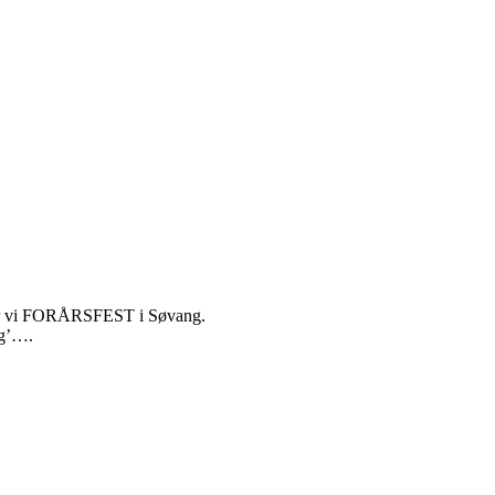
older vi FORÅRSFEST i Søvang.
ng’….