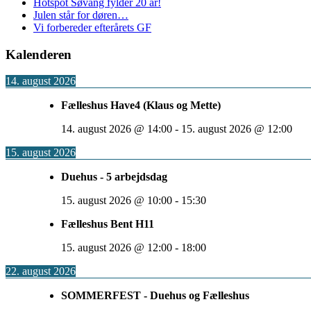
Hotspot Søvang fylder 20 år!
Julen står for døren…
Vi forbereder efterårets GF
Kalenderen
14. august 2026
Fælleshus Have4 (Klaus og Mette)
14. august 2026
@
14:00
-
15. august 2026
@
12:00
15. august 2026
Duehus - 5 arbejdsdag
15. august 2026
@
10:00
-
15:30
Fælleshus Bent H11
15. august 2026
@
12:00
-
18:00
22. august 2026
SOMMERFEST - Duehus og Fælleshus