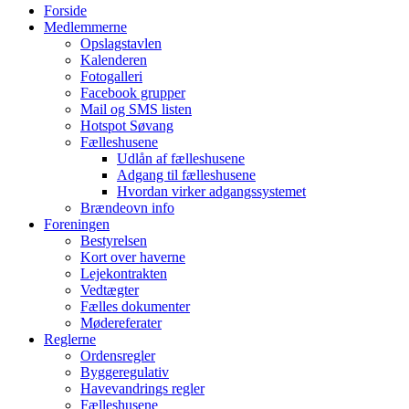
Forside
Medlemmerne
Opslagstavlen
Kalenderen
Fotogalleri
Facebook grupper
Mail og SMS listen
Hotspot Søvang
Fælleshusene
Udlån af fælleshusene
Adgang til fælleshusene
Hvordan virker adgangssystemet
Brændeovn info
Foreningen
Bestyrelsen
Kort over haverne
Lejekontrakten
Vedtægter
Fælles dokumenter
Mødereferater
Reglerne
Ordensregler
Byggeregulativ
Havevandrings regler
Fælleshusene