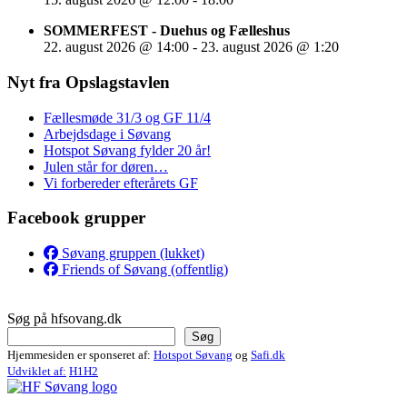
SOMMERFEST - Duehus og Fælleshus
22. august 2026
@
14:00
-
23. august 2026
@
1:20
Nyt fra Opslagstavlen
Fællesmøde 31/3 og GF 11/4
Arbejdsdage i Søvang
Hotspot Søvang fylder 20 år!
Julen står for døren…
Vi forbereder efterårets GF
Facebook grupper
Søvang gruppen (lukket)
Friends of Søvang (offentlig)
Søg på hfsovang.dk
Søg
Hjemmesiden er sponseret af:
Hotspot Søvang
og
Safi.dk
Udviklet af:
H1H2