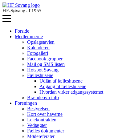
HF-Søvang af 1955
Forside
Medlemmerne
Opslagstavlen
Kalenderen
Fotogalleri
Facebook grupper
Mail og SMS listen
Hotspot Søvang
Fælleshusene
Udlån af fælleshusene
Adgang til fælleshusene
Hvordan virker adgangssystemet
Brændeovn info
Foreningen
Bestyrelsen
Kort over haverne
Lejekontrakten
Vedtægter
Fælles dokumenter
Mødereferater