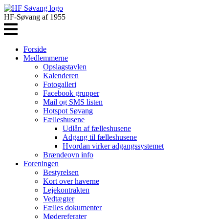
HF-Søvang af 1955
Forside
Medlemmerne
Opslagstavlen
Kalenderen
Fotogalleri
Facebook grupper
Mail og SMS listen
Hotspot Søvang
Fælleshusene
Udlån af fælleshusene
Adgang til fælleshusene
Hvordan virker adgangssystemet
Brændeovn info
Foreningen
Bestyrelsen
Kort over haverne
Lejekontrakten
Vedtægter
Fælles dokumenter
Mødereferater