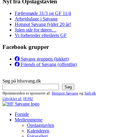
Nyt fra Opslagstavlen
Fællesmøde 31/3 og GF 11/4
Arbejdsdage i Søvang
Hotspot Søvang fylder 20 år!
Julen står for døren…
Vi forbereder efterårets GF
Facebook grupper
Søvang gruppen (lukket)
Friends of Søvang (offentlig)
Søg på hfsovang.dk
Søg
Hjemmesiden er sponseret af:
Hotspot Søvang
og
Safi.dk
Udviklet af:
H1H2
Forside
Medlemmerne
Opslagstavlen
Kalenderen
Fotogalleri