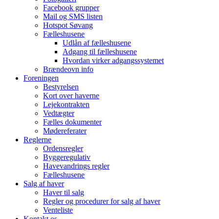
Facebook grupper
Mail og SMS listen
Hotspot Søvang
Fælleshusene
Udlån af fælleshusene
Adgang til fælleshusene
Hvordan virker adgangssystemet
Brændeovn info
Foreningen
Bestyrelsen
Kort over haverne
Lejekontrakten
Vedtægter
Fælles dokumenter
Mødereferater
Reglerne
Ordensregler
Byggeregulativ
Havevandrings regler
Fælleshusene
Salg af haver
Haver til salg
Regler og procedurer for salg af haver
Venteliste
Kontakt os