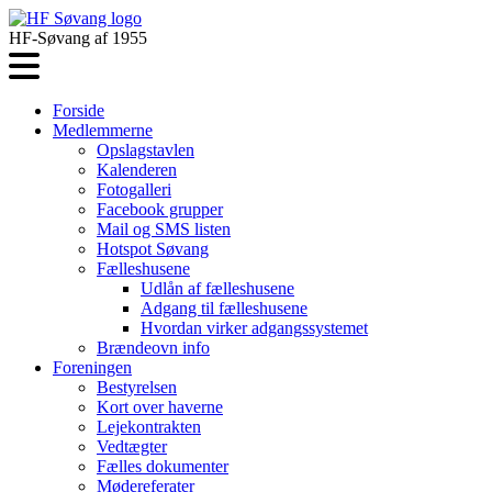
HF-Søvang af 1955
Forside
Medlemmerne
Opslagstavlen
Kalenderen
Fotogalleri
Facebook grupper
Mail og SMS listen
Hotspot Søvang
Fælleshusene
Udlån af fælleshusene
Adgang til fælleshusene
Hvordan virker adgangssystemet
Brændeovn info
Foreningen
Bestyrelsen
Kort over haverne
Lejekontrakten
Vedtægter
Fælles dokumenter
Mødereferater