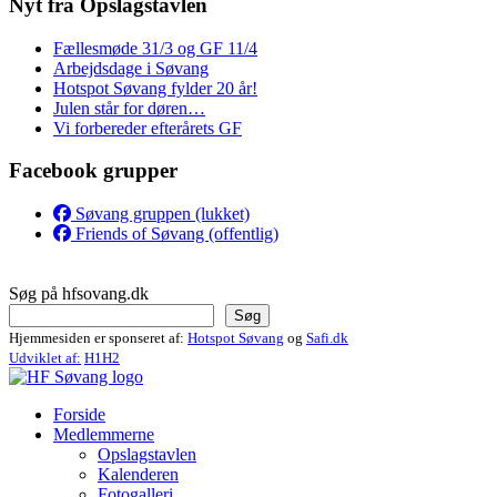
Nyt fra Opslagstavlen
Fællesmøde 31/3 og GF 11/4
Arbejdsdage i Søvang
Hotspot Søvang fylder 20 år!
Julen står for døren…
Vi forbereder efterårets GF
Facebook grupper
Søvang gruppen (lukket)
Friends of Søvang (offentlig)
Søg på hfsovang.dk
Søg
Hjemmesiden er sponseret af:
Hotspot Søvang
og
Safi.dk
Udviklet af:
H1H2
Forside
Medlemmerne
Opslagstavlen
Kalenderen
Fotogalleri