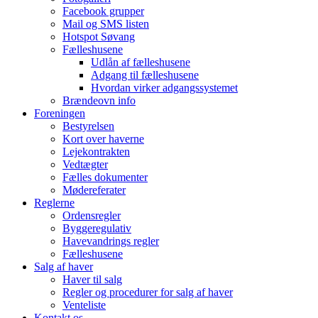
Facebook grupper
Mail og SMS listen
Hotspot Søvang
Fælleshusene
Udlån af fælleshusene
Adgang til fælleshusene
Hvordan virker adgangssystemet
Brændeovn info
Foreningen
Bestyrelsen
Kort over haverne
Lejekontrakten
Vedtægter
Fælles dokumenter
Mødereferater
Reglerne
Ordensregler
Byggeregulativ
Havevandrings regler
Fælleshusene
Salg af haver
Haver til salg
Regler og procedurer for salg af haver
Venteliste
Kontakt os