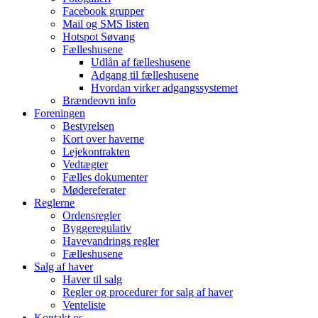
Facebook grupper
Mail og SMS listen
Hotspot Søvang
Fælleshusene
Udlån af fælleshusene
Adgang til fælleshusene
Hvordan virker adgangssystemet
Brændeovn info
Foreningen
Bestyrelsen
Kort over haverne
Lejekontrakten
Vedtægter
Fælles dokumenter
Mødereferater
Reglerne
Ordensregler
Byggeregulativ
Havevandrings regler
Fælleshusene
Salg af haver
Haver til salg
Regler og procedurer for salg af haver
Venteliste
Kontakt os