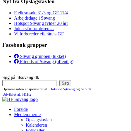
Nyt fra Opslagstavlen
Fællesmøde 31/3 og GF 11/4
Arbejdsdage i Søvang
Hotspot Søvang fylder 20 år!
Julen står for døren…
Vi forbereder efterårets GF
Facebook grupper
Søvang gruppen (lukket)
Friends of Søvang (offentlig)
Søg på hfsovang.dk
Søg
Hjemmesiden er sponseret af:
Hotspot Søvang
og
Safi.dk
Udviklet af:
H1H2
Forside
Medlemmerne
Opslagstavlen
Kalenderen
Fotogalleri