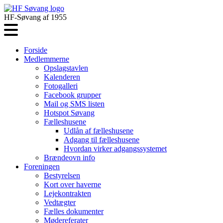
HF-Søvang af 1955
Forside
Medlemmerne
Opslagstavlen
Kalenderen
Fotogalleri
Facebook grupper
Mail og SMS listen
Hotspot Søvang
Fælleshusene
Udlån af fælleshusene
Adgang til fælleshusene
Hvordan virker adgangssystemet
Brændeovn info
Foreningen
Bestyrelsen
Kort over haverne
Lejekontrakten
Vedtægter
Fælles dokumenter
Mødereferater