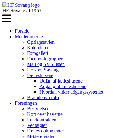
HF-Søvang af 1955
Forside
Medlemmerne
Opslagstavlen
Kalenderen
Fotogalleri
Facebook grupper
Mail og SMS listen
Hotspot Søvang
Fælleshusene
Udlån af fælleshusene
Adgang til fælleshusene
Hvordan virker adgangssystemet
Brændeovn info
Foreningen
Bestyrelsen
Kort over haverne
Lejekontrakten
Vedtægter
Fælles dokumenter
Mødereferater