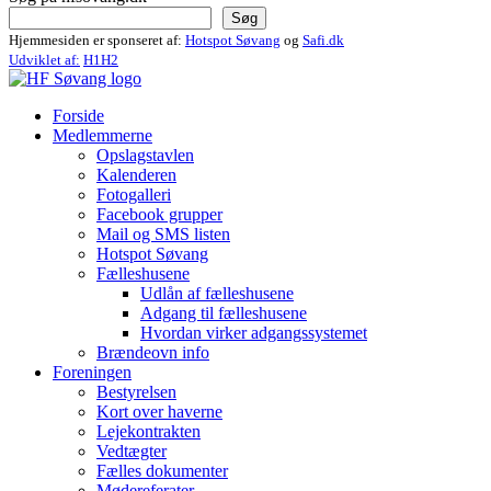
Søg
Hjemmesiden er sponseret af:
Hotspot Søvang
og
Safi.dk
Udviklet af:
H1H2
Forside
Medlemmerne
Opslagstavlen
Kalenderen
Fotogalleri
Facebook grupper
Mail og SMS listen
Hotspot Søvang
Fælleshusene
Udlån af fælleshusene
Adgang til fælleshusene
Hvordan virker adgangssystemet
Brændeovn info
Foreningen
Bestyrelsen
Kort over haverne
Lejekontrakten
Vedtægter
Fælles dokumenter
Mødereferater