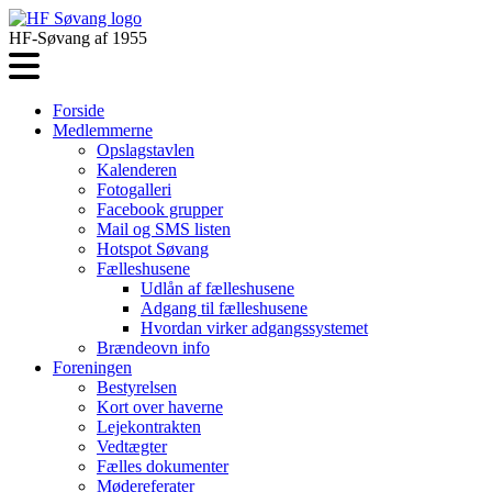
HF-Søvang af 1955
Forside
Medlemmerne
Opslagstavlen
Kalenderen
Fotogalleri
Facebook grupper
Mail og SMS listen
Hotspot Søvang
Fælleshusene
Udlån af fælleshusene
Adgang til fælleshusene
Hvordan virker adgangssystemet
Brændeovn info
Foreningen
Bestyrelsen
Kort over haverne
Lejekontrakten
Vedtægter
Fælles dokumenter
Mødereferater