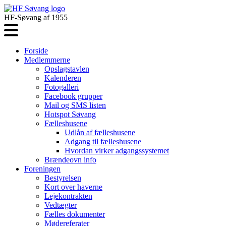
HF-Søvang af 1955
Forside
Medlemmerne
Opslagstavlen
Kalenderen
Fotogalleri
Facebook grupper
Mail og SMS listen
Hotspot Søvang
Fælleshusene
Udlån af fælleshusene
Adgang til fælleshusene
Hvordan virker adgangssystemet
Brændeovn info
Foreningen
Bestyrelsen
Kort over haverne
Lejekontrakten
Vedtægter
Fælles dokumenter
Mødereferater