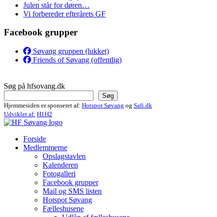
Julen står for døren…
Vi forbereder efterårets GF
Facebook grupper
Søvang gruppen (lukket)
Friends of Søvang (offentlig)
Søg på hfsovang.dk
Søg
Hjemmesiden er sponseret af:
Hotspot Søvang
og
Safi.dk
Udviklet af:
H1H2
Forside
Medlemmerne
Opslagstavlen
Kalenderen
Fotogalleri
Facebook grupper
Mail og SMS listen
Hotspot Søvang
Fælleshusene