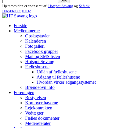
Søg
Hjemmesiden er sponseret af:
Hotspot Søvang
og
Safi.dk
Udviklet af:
H1H2
Forside
Medlemmerne
Opslagstavlen
Kalenderen
Fotogalleri
Facebook grupper
Mail og SMS listen
Hotspot Søvang
Fælleshusene
Udlån af fælleshusene
Adgang til fælleshusene
Hvordan virker adgangssystemet
Brændeovn info
Foreningen
Bestyrelsen
Kort over haverne
Lejekontrakten
Vedtægter
Fælles dokumenter
Mødereferater