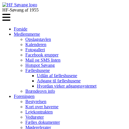
HF-Søvang af 1955
Forside
Medlemmerne
Opslagstavlen
Kalenderen
Fotogalleri
Facebook grupper
Mail og SMS listen
Hotspot Søvang
Fælleshusene
Udlån af fælleshusene
Adgang til fælleshusene
Hvordan virker adgangssystemet
Brændeovn info
Foreningen
Bestyrelsen
Kort over haverne
Lejekontrakten
Vedtægter
Fælles dokumenter
Mødereferater