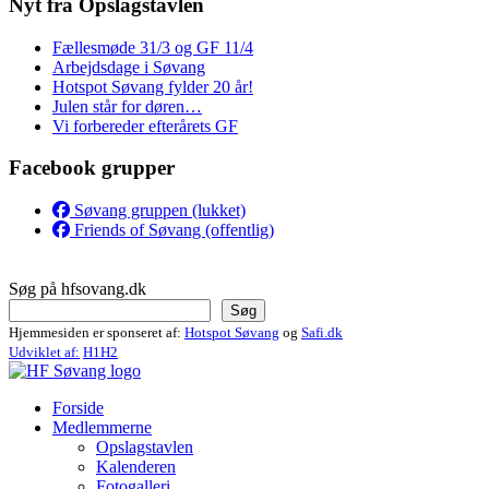
Nyt fra Opslagstavlen
Fællesmøde 31/3 og GF 11/4
Arbejdsdage i Søvang
Hotspot Søvang fylder 20 år!
Julen står for døren…
Vi forbereder efterårets GF
Facebook grupper
Søvang gruppen (lukket)
Friends of Søvang (offentlig)
Søg på hfsovang.dk
Søg
Hjemmesiden er sponseret af:
Hotspot Søvang
og
Safi.dk
Udviklet af:
H1H2
Forside
Medlemmerne
Opslagstavlen
Kalenderen
Fotogalleri