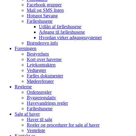
Facebook grupper
Mail og SMS listen
Hotspot Søvang
Fælleshusene
Udlån af fælleshusene
Adgang til fælleshusene
Hvordan virker adgangssystemet
Brændeovn info
Foreningen
Bestyrelsen
Kort over haverne
Lejekontrakten
Vedtægter
Fælles dokumenter
Mødereferater
Reglerne
Ordensregler
Byggeregulativ
Havevandrings regler
Fælleshusene
Salg af haver
Haver til salg
Regler og procedurer for salg af haver
Venteliste
Kontakt os