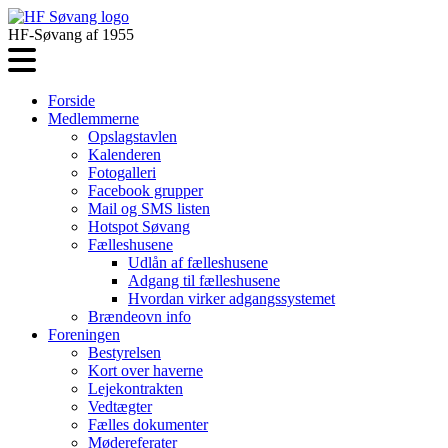
HF-Søvang af 1955
Forside
Medlemmerne
Opslagstavlen
Kalenderen
Fotogalleri
Facebook grupper
Mail og SMS listen
Hotspot Søvang
Fælleshusene
Udlån af fælleshusene
Adgang til fælleshusene
Hvordan virker adgangssystemet
Brændeovn info
Foreningen
Bestyrelsen
Kort over haverne
Lejekontrakten
Vedtægter
Fælles dokumenter
Mødereferater