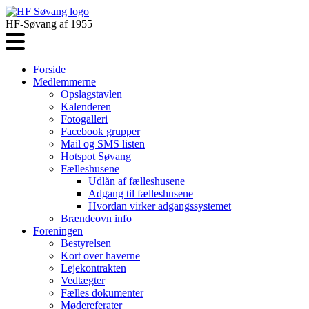
HF-Søvang af 1955
Forside
Medlemmerne
Opslagstavlen
Kalenderen
Fotogalleri
Facebook grupper
Mail og SMS listen
Hotspot Søvang
Fælleshusene
Udlån af fælleshusene
Adgang til fælleshusene
Hvordan virker adgangssystemet
Brændeovn info
Foreningen
Bestyrelsen
Kort over haverne
Lejekontrakten
Vedtægter
Fælles dokumenter
Mødereferater