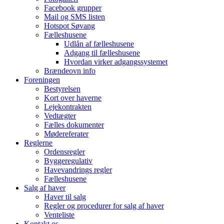
Facebook grupper
Mail og SMS listen
Hotspot Søvang
Fælleshusene
Udlån af fælleshusene
Adgang til fælleshusene
Hvordan virker adgangssystemet
Brændeovn info
Foreningen
Bestyrelsen
Kort over haverne
Lejekontrakten
Vedtægter
Fælles dokumenter
Mødereferater
Reglerne
Ordensregler
Byggeregulativ
Havevandrings regler
Fælleshusene
Salg af haver
Haver til salg
Regler og procedurer for salg af haver
Venteliste
Kontakt os