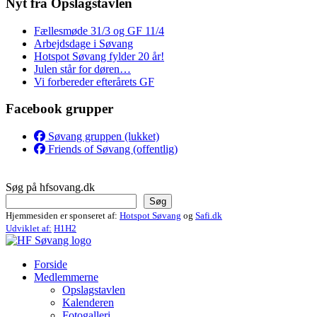
Nyt fra Opslagstavlen
Fællesmøde 31/3 og GF 11/4
Arbejdsdage i Søvang
Hotspot Søvang fylder 20 år!
Julen står for døren…
Vi forbereder efterårets GF
Facebook grupper
Søvang gruppen (lukket)
Friends of Søvang (offentlig)
Søg på hfsovang.dk
Søg
Hjemmesiden er sponseret af:
Hotspot Søvang
og
Safi.dk
Udviklet af:
H1H2
Forside
Medlemmerne
Opslagstavlen
Kalenderen
Fotogalleri