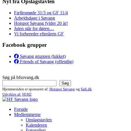
Nyt fra Opslagstavlen
Fællesmøde 31/3 og GF 11/4
Arbejdsdage i Søvang
Hotspot Søvang fylder 20 år!
Julen står for døren…
Vi forbereder efterårets GF
Facebook grupper
Søvang gruppen (lukket)
Friends of Søvang (offentlig)
Søg på hfsovang.dk
Søg
Hjemmesiden er sponseret af:
Hotspot Søvang
og
Safi.dk
Udviklet af:
H1H2
Forside
Medlemmerne
Opslagstavlen
Kalenderen
Fotogalleri