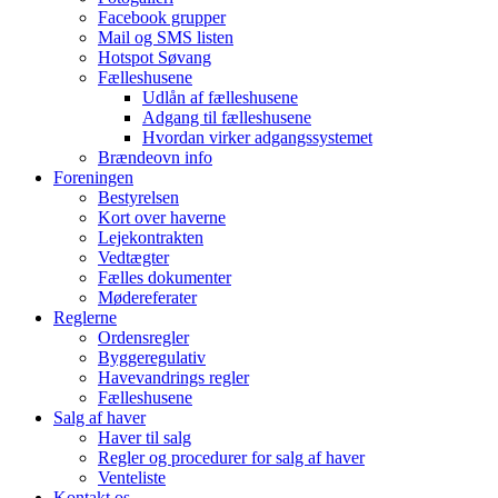
Facebook grupper
Mail og SMS listen
Hotspot Søvang
Fælleshusene
Udlån af fælleshusene
Adgang til fælleshusene
Hvordan virker adgangssystemet
Brændeovn info
Foreningen
Bestyrelsen
Kort over haverne
Lejekontrakten
Vedtægter
Fælles dokumenter
Mødereferater
Reglerne
Ordensregler
Byggeregulativ
Havevandrings regler
Fælleshusene
Salg af haver
Haver til salg
Regler og procedurer for salg af haver
Venteliste
Kontakt os