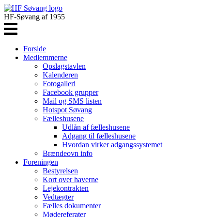
HF-Søvang af 1955
Forside
Medlemmerne
Opslagstavlen
Kalenderen
Fotogalleri
Facebook grupper
Mail og SMS listen
Hotspot Søvang
Fælleshusene
Udlån af fælleshusene
Adgang til fælleshusene
Hvordan virker adgangssystemet
Brændeovn info
Foreningen
Bestyrelsen
Kort over haverne
Lejekontrakten
Vedtægter
Fælles dokumenter
Mødereferater