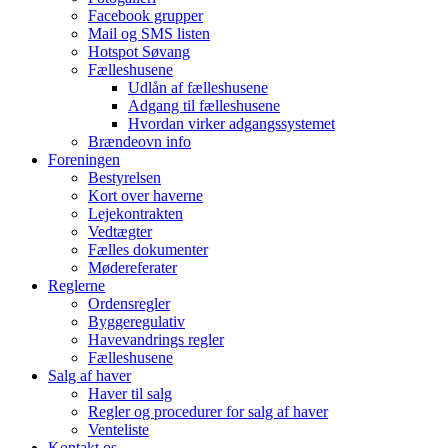
Facebook grupper
Mail og SMS listen
Hotspot Søvang
Fælleshusene
Udlån af fælleshusene
Adgang til fælleshusene
Hvordan virker adgangssystemet
Brændeovn info
Foreningen
Bestyrelsen
Kort over haverne
Lejekontrakten
Vedtægter
Fælles dokumenter
Mødereferater
Reglerne
Ordensregler
Byggeregulativ
Havevandrings regler
Fælleshusene
Salg af haver
Haver til salg
Regler og procedurer for salg af haver
Venteliste
Kontakt os