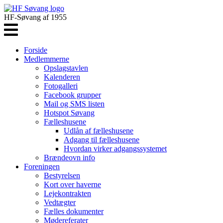
HF-Søvang af 1955
Forside
Medlemmerne
Opslagstavlen
Kalenderen
Fotogalleri
Facebook grupper
Mail og SMS listen
Hotspot Søvang
Fælleshusene
Udlån af fælleshusene
Adgang til fælleshusene
Hvordan virker adgangssystemet
Brændeovn info
Foreningen
Bestyrelsen
Kort over haverne
Lejekontrakten
Vedtægter
Fælles dokumenter
Mødereferater