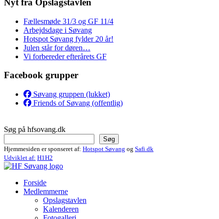
Nyt fra Opslagstavlen
Fællesmøde 31/3 og GF 11/4
Arbejdsdage i Søvang
Hotspot Søvang fylder 20 år!
Julen står for døren…
Vi forbereder efterårets GF
Facebook grupper
Søvang gruppen (lukket)
Friends of Søvang (offentlig)
Søg på hfsovang.dk
Søg
Hjemmesiden er sponseret af:
Hotspot Søvang
og
Safi.dk
Udviklet af:
H1H2
Forside
Medlemmerne
Opslagstavlen
Kalenderen
Fotogalleri