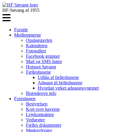
HF-Søvang af 1955
Forside
Medlemmerne
Opslagstavlen
Kalenderen
Fotogalleri
Facebook grupper
Mail og SMS listen
Hotspot Søvang
Fælleshusene
Udlån af fælleshusene
Adgang til fælleshusene
Hvordan virker adgangssystemet
Brændeovn info
Foreningen
Bestyrelsen
Kort over haverne
Lejekontrakten
Vedtægter
Fælles dokumenter
Mødereferater