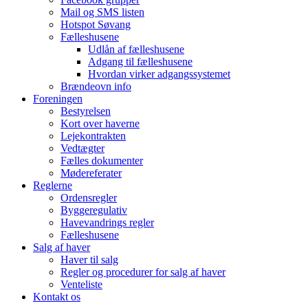
Mail og SMS listen
Hotspot Søvang
Fælleshusene
Udlån af fælleshusene
Adgang til fælleshusene
Hvordan virker adgangssystemet
Brændeovn info
Foreningen
Bestyrelsen
Kort over haverne
Lejekontrakten
Vedtægter
Fælles dokumenter
Mødereferater
Reglerne
Ordensregler
Byggeregulativ
Havevandrings regler
Fælleshusene
Salg af haver
Haver til salg
Regler og procedurer for salg af haver
Venteliste
Kontakt os