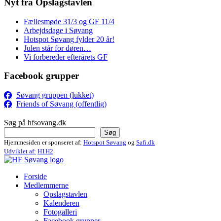
Nyt fra Opslagstavlen
Fællesmøde 31/3 og GF 11/4
Arbejdsdage i Søvang
Hotspot Søvang fylder 20 år!
Julen står for døren…
Vi forbereder efterårets GF
Facebook grupper
Søvang gruppen (lukket)
Friends of Søvang (offentlig)
Søg på hfsovang.dk
Søg
Hjemmesiden er sponseret af:
Hotspot Søvang
og
Safi.dk
Udviklet af:
H1H2
Forside
Medlemmerne
Opslagstavlen
Kalenderen
Fotogalleri
Facebook grupper