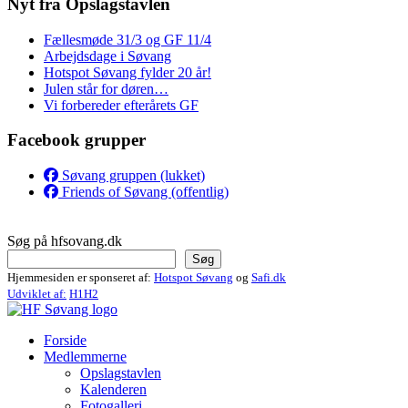
Nyt fra Opslagstavlen
Fællesmøde 31/3 og GF 11/4
Arbejdsdage i Søvang
Hotspot Søvang fylder 20 år!
Julen står for døren…
Vi forbereder efterårets GF
Facebook grupper
Søvang gruppen (lukket)
Friends of Søvang (offentlig)
Søg på hfsovang.dk
Søg
Hjemmesiden er sponseret af:
Hotspot Søvang
og
Safi.dk
Udviklet af:
H1H2
Forside
Medlemmerne
Opslagstavlen
Kalenderen
Fotogalleri