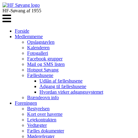
HF-Søvang af 1955
Forside
Medlemmerne
Opslagstavlen
Kalenderen
Fotogalleri
Facebook grupper
Mail og SMS listen
Hotspot Søvang
Fælleshusene
Udlån af fælleshusene
Adgang til fælleshusene
Hvordan virker adgangssystemet
Brændeovn info
Foreningen
Bestyrelsen
Kort over haverne
Lejekontrakten
Vedtægter
Fælles dokumenter
Mødereferater