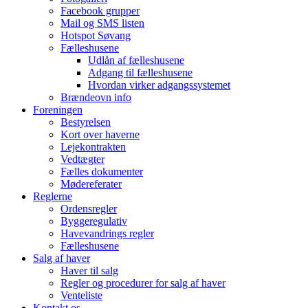
Facebook grupper
Mail og SMS listen
Hotspot Søvang
Fælleshusene
Udlån af fælleshusene
Adgang til fælleshusene
Hvordan virker adgangssystemet
Brændeovn info
Foreningen
Bestyrelsen
Kort over haverne
Lejekontrakten
Vedtægter
Fælles dokumenter
Mødereferater
Reglerne
Ordensregler
Byggeregulativ
Havevandrings regler
Fælleshusene
Salg af haver
Haver til salg
Regler og procedurer for salg af haver
Venteliste
Kontakt os