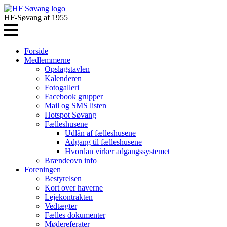
HF-Søvang af 1955
Forside
Medlemmerne
Opslagstavlen
Kalenderen
Fotogalleri
Facebook grupper
Mail og SMS listen
Hotspot Søvang
Fælleshusene
Udlån af fælleshusene
Adgang til fælleshusene
Hvordan virker adgangssystemet
Brændeovn info
Foreningen
Bestyrelsen
Kort over haverne
Lejekontrakten
Vedtægter
Fælles dokumenter
Mødereferater