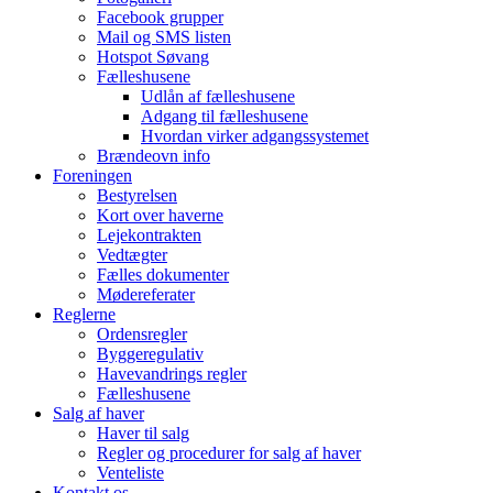
Facebook grupper
Mail og SMS listen
Hotspot Søvang
Fælleshusene
Udlån af fælleshusene
Adgang til fælleshusene
Hvordan virker adgangssystemet
Brændeovn info
Foreningen
Bestyrelsen
Kort over haverne
Lejekontrakten
Vedtægter
Fælles dokumenter
Mødereferater
Reglerne
Ordensregler
Byggeregulativ
Havevandrings regler
Fælleshusene
Salg af haver
Haver til salg
Regler og procedurer for salg af haver
Venteliste
Kontakt os