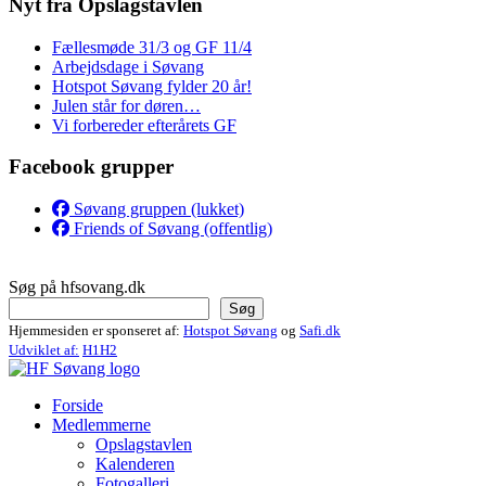
Nyt fra Opslagstavlen
Fællesmøde 31/3 og GF 11/4
Arbejdsdage i Søvang
Hotspot Søvang fylder 20 år!
Julen står for døren…
Vi forbereder efterårets GF
Facebook grupper
Søvang gruppen (lukket)
Friends of Søvang (offentlig)
Søg på hfsovang.dk
Søg
Hjemmesiden er sponseret af:
Hotspot Søvang
og
Safi.dk
Udviklet af:
H1H2
Forside
Medlemmerne
Opslagstavlen
Kalenderen
Fotogalleri