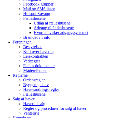
Facebook grupper
Mail og SMS listen
Hotspot Søvang
Fælleshusene
Udlån af fælleshusene
Adgang til fælleshusene
Hvordan virker adgangssystemet
Brændeovn info
Foreningen
Bestyrelsen
Kort over haverne
Lejekontrakten
Vedtægter
Fælles dokumenter
Mødereferater
Reglerne
Ordensregler
Byggeregulativ
Havevandrings regler
Fælleshusene
Salg af haver
Haver til salg
Regler og procedurer for salg af haver
Venteliste
Kontakt os