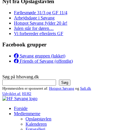
Nyt fra Opslagstavlen
Fællesmøde 31/3 og GF 11/4
Arbejdsdage i Søvang
Hotspot Søvang fylder 20 år!
Julen står for døren…
Vi forbereder efterårets GF
Facebook grupper
Søvang gruppen (lukket)
Friends of Søvang (offentlig)
Søg på hfsovang.dk
Søg
Hjemmesiden er sponseret af:
Hotspot Søvang
og
Safi.dk
Udviklet af:
H1H2
Forside
Medlemmerne
Opslagstavlen
Kalenderen
Fotogalleri