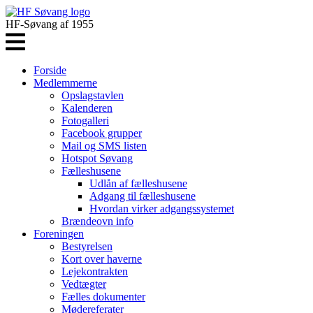
HF-Søvang af 1955
Forside
Medlemmerne
Opslagstavlen
Kalenderen
Fotogalleri
Facebook grupper
Mail og SMS listen
Hotspot Søvang
Fælleshusene
Udlån af fælleshusene
Adgang til fælleshusene
Hvordan virker adgangssystemet
Brændeovn info
Foreningen
Bestyrelsen
Kort over haverne
Lejekontrakten
Vedtægter
Fælles dokumenter
Mødereferater