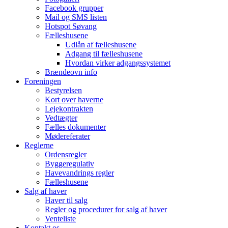
Facebook grupper
Mail og SMS listen
Hotspot Søvang
Fælleshusene
Udlån af fælleshusene
Adgang til fælleshusene
Hvordan virker adgangssystemet
Brændeovn info
Foreningen
Bestyrelsen
Kort over haverne
Lejekontrakten
Vedtægter
Fælles dokumenter
Mødereferater
Reglerne
Ordensregler
Byggeregulativ
Havevandrings regler
Fælleshusene
Salg af haver
Haver til salg
Regler og procedurer for salg af haver
Venteliste
Kontakt os