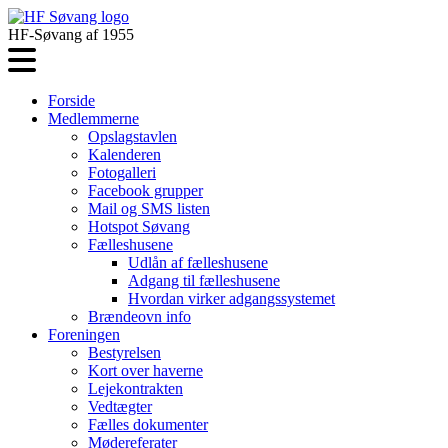
HF-Søvang af 1955
Forside
Medlemmerne
Opslagstavlen
Kalenderen
Fotogalleri
Facebook grupper
Mail og SMS listen
Hotspot Søvang
Fælleshusene
Udlån af fælleshusene
Adgang til fælleshusene
Hvordan virker adgangssystemet
Brændeovn info
Foreningen
Bestyrelsen
Kort over haverne
Lejekontrakten
Vedtægter
Fælles dokumenter
Mødereferater