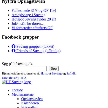
Nyt fra Opslagstavlen
Fællesmøde 31/3 og GF 11/4
Arbejdsdage i Søvang
Hotspot Søvang fylder 20 år!
Julen står for døren…
Vi forbereder efterårets GF
Facebook grupper
Søvang gruppen (lukket)
Friends of Søvang (offentlig)
Søg på hfsovang.dk
Søg
Hjemmesiden er sponseret af:
Hotspot Søvang
og
Safi.dk
Udviklet af:
H1H2
Forside
Medlemmerne
Opslagstavlen
Kalenderen
Fotogalleri