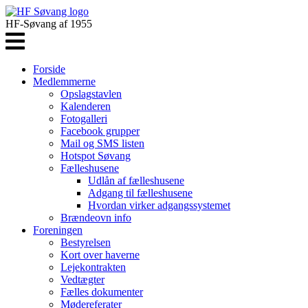
HF-Søvang af 1955
Forside
Medlemmerne
Opslagstavlen
Kalenderen
Fotogalleri
Facebook grupper
Mail og SMS listen
Hotspot Søvang
Fælleshusene
Udlån af fælleshusene
Adgang til fælleshusene
Hvordan virker adgangssystemet
Brændeovn info
Foreningen
Bestyrelsen
Kort over haverne
Lejekontrakten
Vedtægter
Fælles dokumenter
Mødereferater