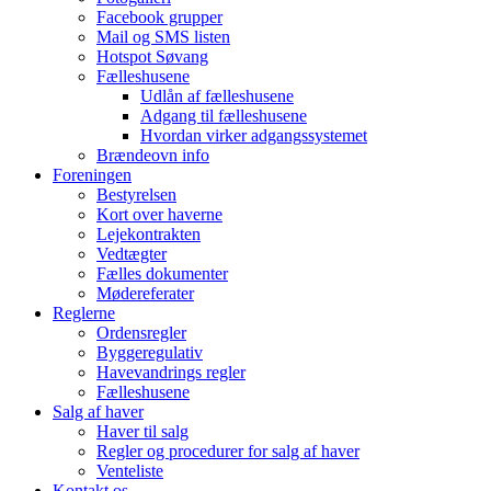
Facebook grupper
Mail og SMS listen
Hotspot Søvang
Fælleshusene
Udlån af fælleshusene
Adgang til fælleshusene
Hvordan virker adgangssystemet
Brændeovn info
Foreningen
Bestyrelsen
Kort over haverne
Lejekontrakten
Vedtægter
Fælles dokumenter
Mødereferater
Reglerne
Ordensregler
Byggeregulativ
Havevandrings regler
Fælleshusene
Salg af haver
Haver til salg
Regler og procedurer for salg af haver
Venteliste
Kontakt os