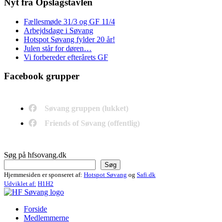
Nyt fra Opslagstavlen
Fællesmøde 31/3 og GF 11/4
Arbejdsdage i Søvang
Hotspot Søvang fylder 20 år!
Julen står for døren…
Vi forbereder efterårets GF
Facebook grupper
Søvang gruppen (lukket)
Friends of Søvang (offentlig)
Søg på hfsovang.dk
Søg
Hjemmesiden er sponseret af:
Hotspot Søvang
og
Safi.dk
Udviklet af:
H1H2
Forside
Medlemmerne