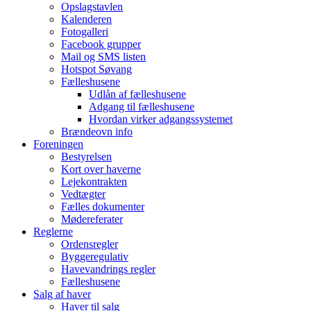
Opslagstavlen
Kalenderen
Fotogalleri
Facebook grupper
Mail og SMS listen
Hotspot Søvang
Fælleshusene
Udlån af fælleshusene
Adgang til fælleshusene
Hvordan virker adgangssystemet
Brændeovn info
Foreningen
Bestyrelsen
Kort over haverne
Lejekontrakten
Vedtægter
Fælles dokumenter
Mødereferater
Reglerne
Ordensregler
Byggeregulativ
Havevandrings regler
Fælleshusene
Salg af haver
Haver til salg