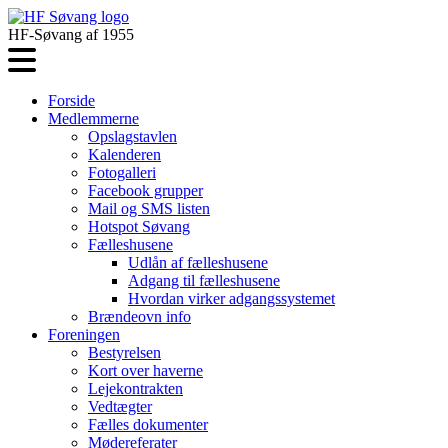
HF-Søvang af 1955
Forside
Medlemmerne
Opslagstavlen
Kalenderen
Fotogalleri
Facebook grupper
Mail og SMS listen
Hotspot Søvang
Fælleshusene
Udlån af fælleshusene
Adgang til fælleshusene
Hvordan virker adgangssystemet
Brændeovn info
Foreningen
Bestyrelsen
Kort over haverne
Lejekontrakten
Vedtægter
Fælles dokumenter
Mødereferater