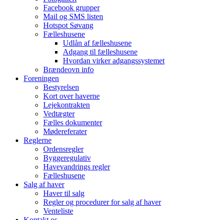
Facebook grupper
Mail og SMS listen
Hotspot Søvang
Fælleshusene
Udlån af fælleshusene
Adgang til fælleshusene
Hvordan virker adgangssystemet
Brændeovn info
Foreningen
Bestyrelsen
Kort over haverne
Lejekontrakten
Vedtægter
Fælles dokumenter
Mødereferater
Reglerne
Ordensregler
Byggeregulativ
Havevandrings regler
Fælleshusene
Salg af haver
Haver til salg
Regler og procedurer for salg af haver
Venteliste
Kontakt os