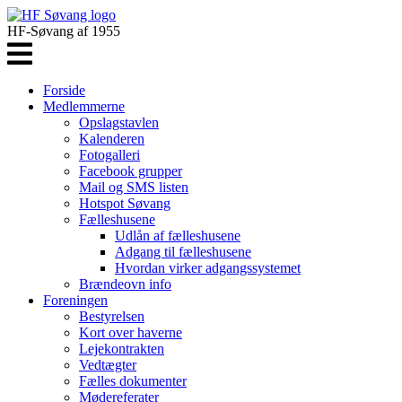
HF-Søvang af 1955
Forside
Medlemmerne
Opslagstavlen
Kalenderen
Fotogalleri
Facebook grupper
Mail og SMS listen
Hotspot Søvang
Fælleshusene
Udlån af fælleshusene
Adgang til fælleshusene
Hvordan virker adgangssystemet
Brændeovn info
Foreningen
Bestyrelsen
Kort over haverne
Lejekontrakten
Vedtægter
Fælles dokumenter
Mødereferater