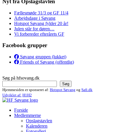
Nyt fra Opslagstavlen
Fællesmøde 31/3 og GF 11/4
Arbejdsdage i Søvang
Hotspot Søvang fylder 20 år!
Julen står for døren…
Vi forbereder efterårets GF
Facebook grupper
Søvang gruppen (lukket)
Friends of Søvang (offentlig)
Søg på hfsovang.dk
Søg
Hjemmesiden er sponseret af:
Hotspot Søvang
og
Safi.dk
Udviklet af:
H1H2
Forside
Medlemmerne
Opslagstavlen
Kalenderen
Fotogalleri