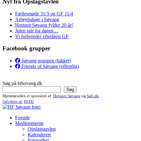
Nyt fra Opslagstavlen
Fællesmøde 31/3 og GF 11/4
Arbejdsdage i Søvang
Hotspot Søvang fylder 20 år!
Julen står for døren…
Vi forbereder efterårets GF
Facebook grupper
Søvang gruppen (lukket)
Friends of Søvang (offentlig)
Søg på hfsovang.dk
Søg
Hjemmesiden er sponseret af:
Hotspot Søvang
og
Safi.dk
Udviklet af:
H1H2
Forside
Medlemmerne
Opslagstavlen
Kalenderen
Fotogalleri