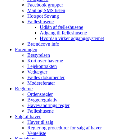
Facebook grupper
Mail og SMS listen
Hotspot Søvang
Fælleshusene
Udlån af fælleshusene
Adgang til fælleshusene
Hvordan virker adgangssystemet
Brændeovn info
Foreningen
Bestyrelsen
Kort over haverne
Lejekontrakten
Vedtægter
Fælles dokumenter
Mødereferater
Reglerne
Ordensregler
Byggeregulativ
Havevandrings regler
Fælleshusene
Salg af haver
Haver til salg
Regler og procedurer for salg af haver
Venteliste
Kontakt os