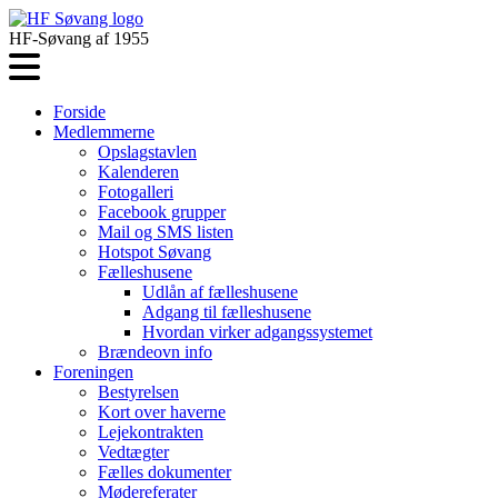
HF-Søvang af 1955
Forside
Medlemmerne
Opslagstavlen
Kalenderen
Fotogalleri
Facebook grupper
Mail og SMS listen
Hotspot Søvang
Fælleshusene
Udlån af fælleshusene
Adgang til fælleshusene
Hvordan virker adgangssystemet
Brændeovn info
Foreningen
Bestyrelsen
Kort over haverne
Lejekontrakten
Vedtægter
Fælles dokumenter
Mødereferater