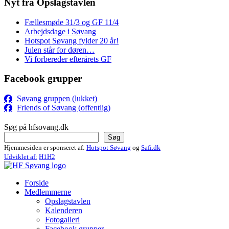
Nyt fra Opslagstavlen
Fællesmøde 31/3 og GF 11/4
Arbejdsdage i Søvang
Hotspot Søvang fylder 20 år!
Julen står for døren…
Vi forbereder efterårets GF
Facebook grupper
Søvang gruppen (lukket)
Friends of Søvang (offentlig)
Søg på hfsovang.dk
Søg
Hjemmesiden er sponseret af:
Hotspot Søvang
og
Safi.dk
Udviklet af:
H1H2
Forside
Medlemmerne
Opslagstavlen
Kalenderen
Fotogalleri
Facebook grupper