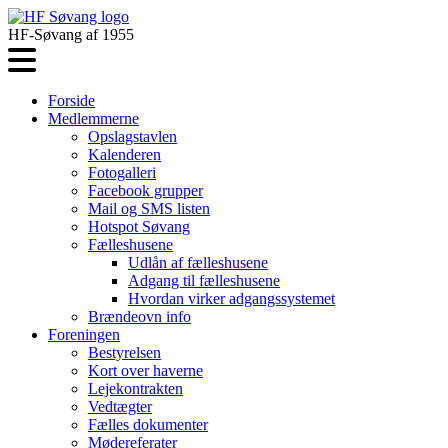
HF-Søvang af 1955
Forside
Medlemmerne
Opslagstavlen
Kalenderen
Fotogalleri
Facebook grupper
Mail og SMS listen
Hotspot Søvang
Fælleshusene
Udlån af fælleshusene
Adgang til fælleshusene
Hvordan virker adgangssystemet
Brændeovn info
Foreningen
Bestyrelsen
Kort over haverne
Lejekontrakten
Vedtægter
Fælles dokumenter
Mødereferater