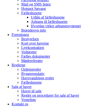
Mail og SMS listen
Hotspot Søvang
Fælleshusene
Udlån af fælleshusene
Adgang til fælleshusene
Hvordan virker adgangssystemet
Brændeovn info
Foreningen
Bestyrelsen
Kort over haverne
Lejekontrakten
Vedtægter
Fælles dokumenter
Mødereferater
Reglerne
Ordensregler
Byggeregulativ
Havevandrings regler
Fælleshusene
Salg af haver
Haver til salg
Regler og procedurer for salg af haver
Venteliste
Kontakt os