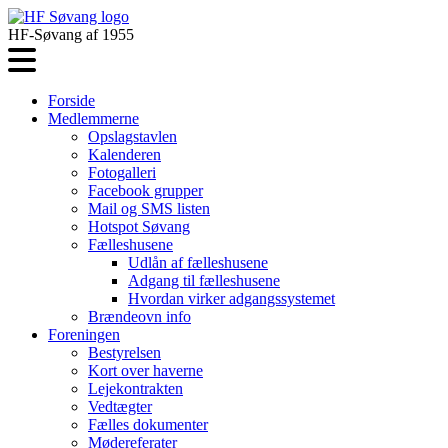
HF-Søvang af 1955
Forside
Medlemmerne
Opslagstavlen
Kalenderen
Fotogalleri
Facebook grupper
Mail og SMS listen
Hotspot Søvang
Fælleshusene
Udlån af fælleshusene
Adgang til fælleshusene
Hvordan virker adgangssystemet
Brændeovn info
Foreningen
Bestyrelsen
Kort over haverne
Lejekontrakten
Vedtægter
Fælles dokumenter
Mødereferater