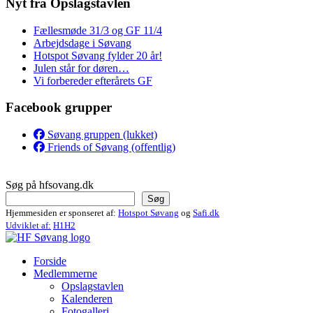
Nyt fra Opslagstavlen
Fællesmøde 31/3 og GF 11/4
Arbejdsdage i Søvang
Hotspot Søvang fylder 20 år!
Julen står for døren…
Vi forbereder efterårets GF
Facebook grupper
Søvang gruppen (lukket)
Friends of Søvang (offentlig)
Søg på hfsovang.dk
Søg
Hjemmesiden er sponseret af:
Hotspot Søvang
og
Safi.dk
Udviklet af:
H1H2
Forside
Medlemmerne
Opslagstavlen
Kalenderen
Fotogalleri