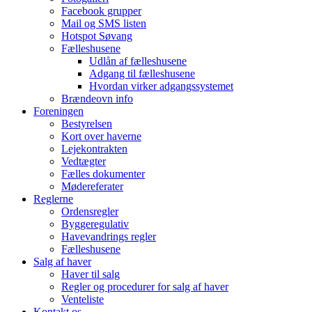
Facebook grupper
Mail og SMS listen
Hotspot Søvang
Fælleshusene
Udlån af fælleshusene
Adgang til fælleshusene
Hvordan virker adgangssystemet
Brændeovn info
Foreningen
Bestyrelsen
Kort over haverne
Lejekontrakten
Vedtægter
Fælles dokumenter
Mødereferater
Reglerne
Ordensregler
Byggeregulativ
Havevandrings regler
Fælleshusene
Salg af haver
Haver til salg
Regler og procedurer for salg af haver
Venteliste
Kontakt os