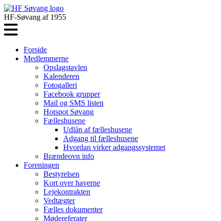
HF-Søvang af 1955
Forside
Medlemmerne
Opslagstavlen
Kalenderen
Fotogalleri
Facebook grupper
Mail og SMS listen
Hotspot Søvang
Fælleshusene
Udlån af fælleshusene
Adgang til fælleshusene
Hvordan virker adgangssystemet
Brændeovn info
Foreningen
Bestyrelsen
Kort over haverne
Lejekontrakten
Vedtægter
Fælles dokumenter
Mødereferater