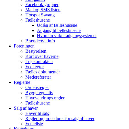
Facebook grupper
Mail og SMS listen
Hotspot Søvang
Fælleshusene
Udlån af fælleshusene
Adgang til fælleshusene
Hvordan virker adgangssystemet
Brændeovn info
Foreningen
Bestyrelsen
Kort over haverne
Lejekontrakten
Vedtægter
Fælles dokumenter
Mødereferater
Reglerne
Ordensregler
Byggeregulativ
Havevandrings regler
Fælleshusene
Salg af haver
Haver til salg
Regler og procedurer for salg af haver
Venteliste
Kontakt os