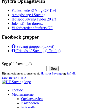
Nyt fra Opslagstavlen
Fællesmøde 31/3 og GF 11/4
Arbejdsdage i Søvang
Hotspot Søvang fylder 20 år!
Julen står for døren…
Vi forbereder efterårets GF
Facebook grupper
Søvang gruppen (lukket)
Friends of Søvang (offentlig)
Søg på hfsovang.dk
Søg
Hjemmesiden er sponseret af:
Hotspot Søvang
og
Safi.dk
Udviklet af:
H1H2
Forside
Medlemmerne
Opslagstavlen
Kalenderen
Fotogalleri