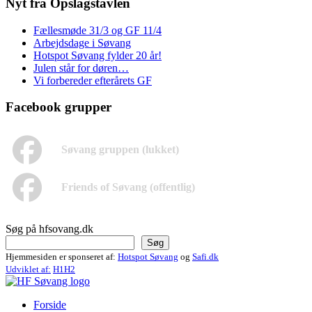
Nyt fra Opslagstavlen
Fællesmøde 31/3 og GF 11/4
Arbejdsdage i Søvang
Hotspot Søvang fylder 20 år!
Julen står for døren…
Vi forbereder efterårets GF
Facebook grupper
Søvang gruppen (lukket)
Friends of Søvang (offentlig)
Søg på hfsovang.dk
Søg
Hjemmesiden er sponseret af:
Hotspot Søvang
og
Safi.dk
Udviklet af:
H1H2
Forside