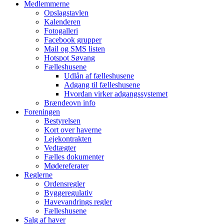
Medlemmerne
Opslagstavlen
Kalenderen
Fotogalleri
Facebook grupper
Mail og SMS listen
Hotspot Søvang
Fælleshusene
Udlån af fælleshusene
Adgang til fælleshusene
Hvordan virker adgangssystemet
Brændeovn info
Foreningen
Bestyrelsen
Kort over haverne
Lejekontrakten
Vedtægter
Fælles dokumenter
Mødereferater
Reglerne
Ordensregler
Byggeregulativ
Havevandrings regler
Fælleshusene
Salg af haver