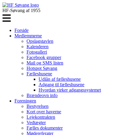
HF-Søvang af 1955
Forside
Medlemmerne
Opslagstavlen
Kalenderen
Fotogalleri
Facebook grupper
Mail og SMS listen
Hotspot Søvang
Fælleshusene
Udlån af fælleshusene
Adgang til fælleshusene
Hvordan virker adgangssystemet
Brændeovn info
Foreningen
Bestyrelsen
Kort over haverne
Lejekontrakten
Vedtægter
Fælles dokumenter
Mødereferater