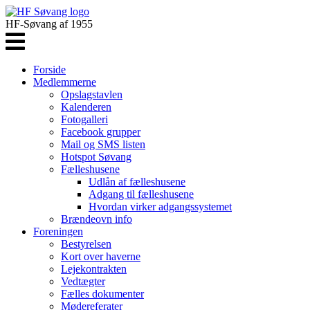
HF-Søvang af 1955
Forside
Medlemmerne
Opslagstavlen
Kalenderen
Fotogalleri
Facebook grupper
Mail og SMS listen
Hotspot Søvang
Fælleshusene
Udlån af fælleshusene
Adgang til fælleshusene
Hvordan virker adgangssystemet
Brændeovn info
Foreningen
Bestyrelsen
Kort over haverne
Lejekontrakten
Vedtægter
Fælles dokumenter
Mødereferater