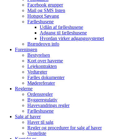
Facebook grupper
Mail og SMS listen
Hotspot Søvang
Fælleshusene
Udlån af fælleshusene
Adgang til fælleshusene
Hvordan virker adgangssystemet
Brændeovn info
Foreningen
Bestyrelsen
Kort over haverne
Lejekontrakten
Vedtægter
Fælles dokumenter
Mødereferater
Reglerne
Ordensregler
Byggeregulativ
Havevandrings regler
Fælleshusene
Salg af haver
Haver til salg
Regler og procedurer for salg af haver
Venteliste
Kontakt os