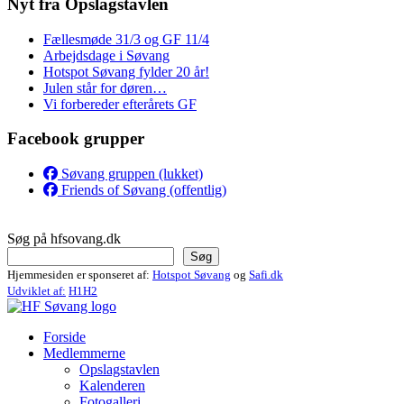
Nyt fra Opslagstavlen
Fællesmøde 31/3 og GF 11/4
Arbejdsdage i Søvang
Hotspot Søvang fylder 20 år!
Julen står for døren…
Vi forbereder efterårets GF
Facebook grupper
Søvang gruppen (lukket)
Friends of Søvang (offentlig)
Søg på hfsovang.dk
Søg
Hjemmesiden er sponseret af:
Hotspot Søvang
og
Safi.dk
Udviklet af:
H1H2
Forside
Medlemmerne
Opslagstavlen
Kalenderen
Fotogalleri